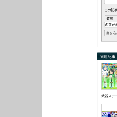
この記
名前
関連記事
武器ステー