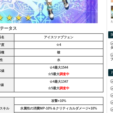
テータス
器名
アイスツァプフェン
ア度
☆4
器種
槍
性
水
☆4最大
1544
K値
☆5最大
調査中
☆4最大
1347
I値
☆5最大
調査中
攻撃+10%
スキル
水属性の消費MP-10%＆クリティカルダメージ+10%