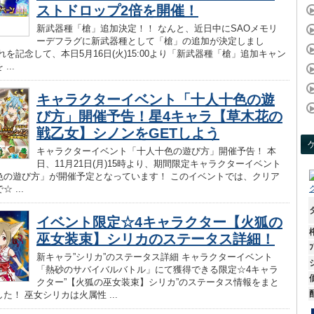
ストドロップ2倍を開催！
新武器種「槍」追加決定！！ なんと、近日中にSAOメモリ
ーデフラグに新武器種として「槍」の追加が決定しまし
れを記念して、本日5月16日(火)15:00より「新武器種「槍」追加キャン
...
キャラクターイベント「十人十色の遊
び方」開催予告！星4キャラ【草木花の
戦乙女】シノンをGETしよう
キャラクターイベント「十人十色の遊び方」開催予告！ 本
日、11月21日(月)15時より、期間限定キャラクターイベント
色の遊び方」が開催予定となっています！ このイベントでは、クリア
 ...
イベント限定☆4キャラクター【火狐の
巫女装束】シリカのステータス詳細！
ﾌ
新キャラ”シリカ”のステータス詳細 キャラクターイベント
「熱砂のサバイバルバトル」にて獲得できる限定☆4キャラ
クター”【火狐の巫女装束】シリカ”のステータス情報をまと
た！ 巫女シリカは火属性 ...