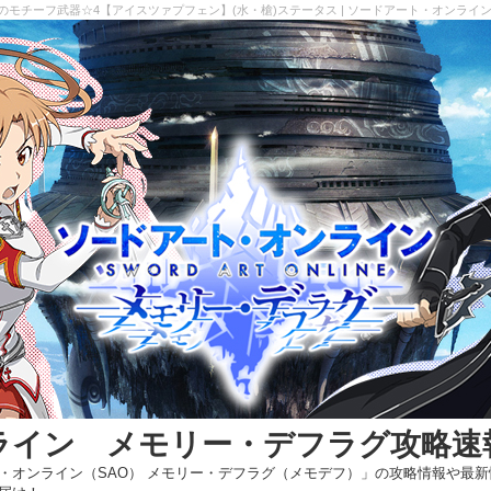
モチーフ武器☆4【アイスツァプフェン】(水・槍)ステータス | ソードアート・オンライ
ライン メモリー・デフラグ攻略速
・オンライン（SAO） メモリー・デフラグ（メモデフ）」の攻略情報や最