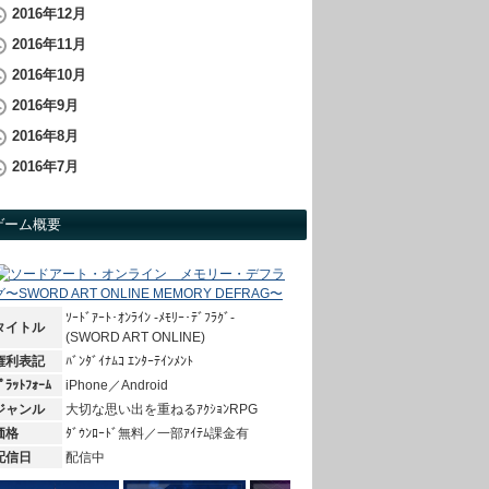
2016年12月
2016年11月
2016年10月
2016年9月
2016年8月
2016年7月
ゲーム概要
ｿｰﾄﾞｱｰﾄ･ｵﾝﾗｲﾝ -ﾒﾓﾘｰ･ﾃﾞﾌﾗｸﾞ-
タイトル
(SWORD ART ONLINE)
権利表記
ﾊﾞﾝﾀﾞｲﾅﾑｺ ｴﾝﾀｰﾃｲﾝﾒﾝﾄ
ﾟﾗｯﾄﾌｫｰﾑ
iPhone／Android
ジャンル
大切な思い出を重ねるｱｸｼｮﾝRPG
価格
ﾀﾞｳﾝﾛｰﾄﾞ無料／一部ｱｲﾃﾑ課金有
配信日
配信中