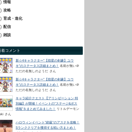
情報
攻略
育成・進化
配信
雑談
新着コメント
新☆4キャラクター”【煌星の剣豪】ユウ
キ”のステータス詳細まとめ！
名前が無い＠
ただの名無しのようだ
さん
新☆4キャラクター”【煌星の剣豪】ユウ
キ”のステータス詳細まとめ！
名前が無い＠
ただの名無しのようだ
さん
キャラ紹介クエスト【アリシゼーション 特
別編】が開催！イベントの”ステージ&ボス
情報”をまとめてみました！
リトルデーモン
uki
さん
ハロウィンイベント”絶級”のアスナを攻略！
Sランククリアを獲得する戦い方まとめ！