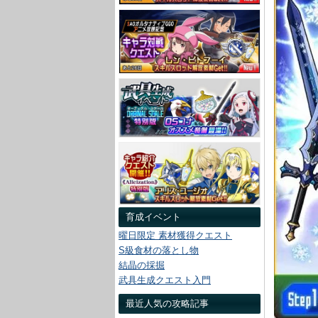
育成イベント
曜日限定 素材獲得クエスト
S級食材の落とし物
結晶の採掘
武具生成クエスト入門
最近人気の攻略記事