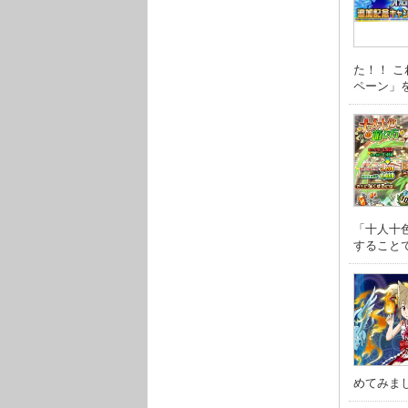
た！！ こ
ペーン」を 
「十人十
することで☆
めてみまし