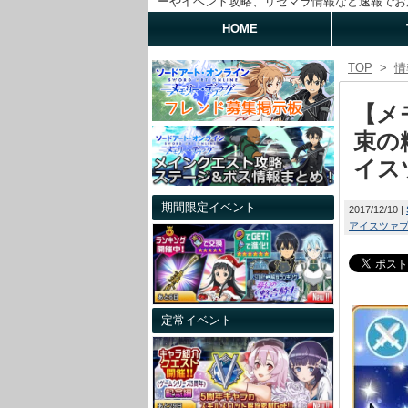
ーやイベント攻略、リセマラ情報など速報でお
HOME
TOP
>
情
【メ
束の
イス
期間限定イベント
2017/12/10
アイスツァ
定常イベント