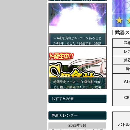
ス詳細まとめ！【最新キャラ対応
リセマラ】
武器ス
☆4確定演出が3パターンあること
武
が判明しました！発生すれば激熱
です！！
レ
武
属
AT
時間限定クエスト「S級食材の落
とし物」が開催中！ステージ攻略
情報&開催時間割をまとめてみま
CR
した！
おすすめ記事
更新カレンダー
バトル
2026年8月