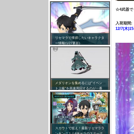
☆4武器で
入荷期間:
12/7(木)15
リセマラで獲得したいキャラクタ
ー情報(1/27更新)
メダリオンを集めるには”イベン
ト上級”を高速周回するのが一番
効率が良い模様！
スカウトで狙え！最新リセマララ
ンキング！☆4キャラのステータ