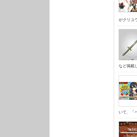
がクリユウ
など掲載し
いて、「ベ