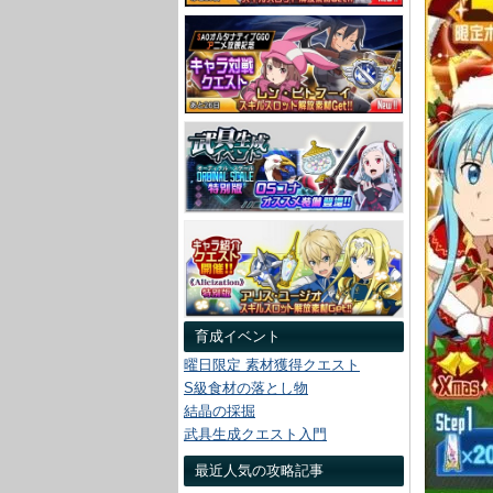
育成イベント
曜日限定 素材獲得クエスト
S級食材の落とし物
結晶の採掘
武具生成クエスト入門
最近人気の攻略記事