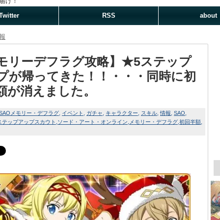
届け！
Twitter
RSS
about
報
モリーデフラグ攻略】★5ステップ
プが帰ってきた！！・・・同時に初
額が消えました。
SAOメモリー・デフラグ
イベント
ガチャ
キャラクター
スキル
情報
SAO
ステップアップスカウト
ソード・アート・オンライン
メモリー・デフラグ
初回半額