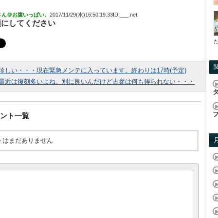
さん＠お腹いっぱい。
2017/11/29(水)16:50:19.33ID:___.net
額にしてください
珍しい・・・現在緊急メンテに入っています。終わりは17時(予定)
最近は復刻多いよね。別に良いんだけど古参は何も得られない・・・
ント一覧
トはまだありません