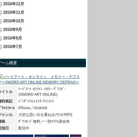
2016年12月
2016年11月
2016年10月
2016年9月
2016年8月
2016年7月
ゲーム概要
ｿｰﾄﾞｱｰﾄ･ｵﾝﾗｲﾝ -ﾒﾓﾘｰ･ﾃﾞﾌﾗｸﾞ-
タイトル
(SWORD ART ONLINE)
権利表記
ﾊﾞﾝﾀﾞｲﾅﾑｺ ｴﾝﾀｰﾃｲﾝﾒﾝﾄ
ﾟﾗｯﾄﾌｫｰﾑ
iPhone／Android
ジャンル
大切な思い出を重ねるｱｸｼｮﾝRPG
価格
ﾀﾞｳﾝﾛｰﾄﾞ無料／一部ｱｲﾃﾑ課金有
配信日
配信中