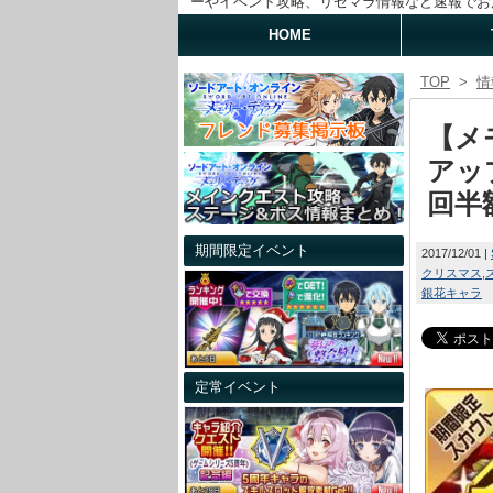
ーやイベント攻略、リセマラ情報など速報でお
HOME
TOP
>
情
【メ
アッ
回半
期間限定イベント
2017/12/01
クリスマス
銀花キャラ
定常イベント