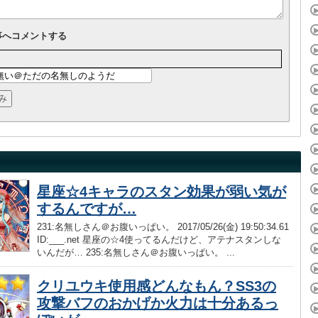
事へコメントする
星座☆4キャラのスタン効果が弱い気が
するんですが…
231:名無しさん＠お腹いっぱい。 2017/05/26(金) 19:50:34.61
ID:___.net 星座の☆4使ってるんだけど、アテナスタンしな
いんだが… 235:名無しさん＠お腹いっぱい。 ...
クリユウキ使用感どんなもん？SS3の
攻撃バフのおかげか火力は十分あるっ