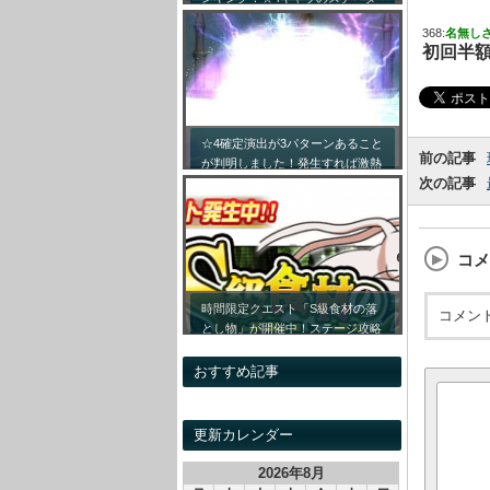
ス詳細まとめ！【最新キャラ対応
368:
名無し
リセマラ】
初回半
☆4確定演出が3パターンあること
前の記事
が判明しました！発生すれば激熱
次の記事
です！！
コメ
時間限定クエスト「S級食材の落
コメン
とし物」が開催中！ステージ攻略
情報&開催時間割をまとめてみま
した！
おすすめ記事
更新カレンダー
2026年8月