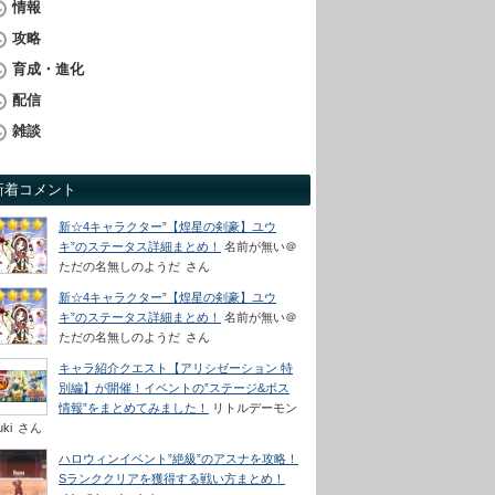
情報
攻略
育成・進化
配信
雑談
新着コメント
新☆4キャラクター”【煌星の剣豪】ユウ
キ”のステータス詳細まとめ！
名前が無い＠
ただの名無しのようだ
さん
新☆4キャラクター”【煌星の剣豪】ユウ
キ”のステータス詳細まとめ！
名前が無い＠
ただの名無しのようだ
さん
キャラ紹介クエスト【アリシゼーション 特
別編】が開催！イベントの”ステージ&ボス
情報”をまとめてみました！
リトルデーモン
uki
さん
ハロウィンイベント”絶級”のアスナを攻略！
Sランククリアを獲得する戦い方まとめ！