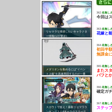
362:
名無し
今回は
363:
名無し
リセマラで獲得したいキャラクタ
花嫁と
ー情報(1/27更新)
364:
名無し
初回半
無課金
365:
名無し
メダリオンを集めるには”イベン
またス
ト上級”を高速周回するのが一番
バフと
効率が良い模様！
366:
名無し
確定ガ
367:
名無し
スカウトで狙え！最新リセマララ
ステップ
ンキング！☆4キャラのステータ