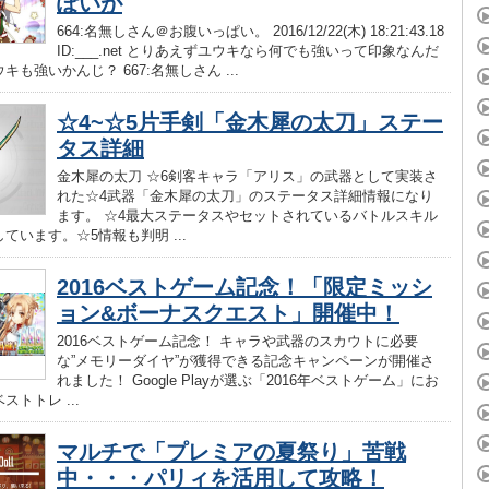
ぽいが
664:名無しさん＠お腹いっぱい。 2016/12/22(木) 18:21:43.18
ID:___.net とりあえずユウキなら何でも強いって印象なんだ
キも強いかんじ？ 667:名無しさん ...
☆4~☆5片手剣「金木犀の太刀」ステー
タス詳細
金木犀の太刀 ☆6剣客キャラ「アリス」の武器として実装さ
れた☆4武器「金木犀の太刀」のステータス詳細情報になり
ます。 ☆4最大ステータスやセットされているバトルスキル
ています。☆5情報も判明 ...
2016ベストゲーム記念！「限定ミッシ
ョン&ボーナスクエスト」開催中！
2016ベストゲーム記念！ キャラや武器のスカウトに必要
な”メモリーダイヤ”が獲得できる記念キャンペーンが開催さ
れました！ Google Playが選ぶ「2016年ベストゲーム」にお
ストトレ ...
マルチで「プレミアの夏祭り」苦戦
中・・・パリィを活用して攻略！