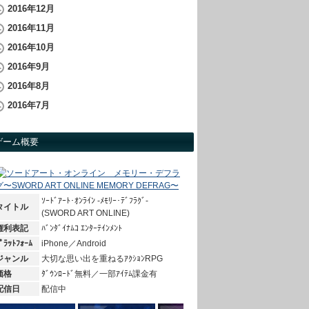
2016年12月
2016年11月
2016年10月
2016年9月
2016年8月
2016年7月
ゲーム概要
ｿｰﾄﾞｱｰﾄ･ｵﾝﾗｲﾝ -ﾒﾓﾘｰ･ﾃﾞﾌﾗｸﾞ-
タイトル
(SWORD ART ONLINE)
権利表記
ﾊﾞﾝﾀﾞｲﾅﾑｺ ｴﾝﾀｰﾃｲﾝﾒﾝﾄ
ﾟﾗｯﾄﾌｫｰﾑ
iPhone／Android
ジャンル
大切な思い出を重ねるｱｸｼｮﾝRPG
価格
ﾀﾞｳﾝﾛｰﾄﾞ無料／一部ｱｲﾃﾑ課金有
配信日
配信中