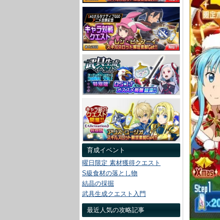
育成イベント
曜日限定 素材獲得クエスト
S級食材の落とし物
結晶の採掘
武具生成クエスト入門
最近人気の攻略記事