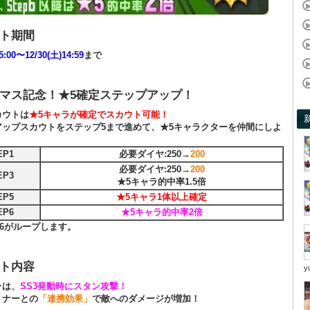
ト期間
5:00〜12/30(土)14:59
まで
マス記念！★5確定ステップアップ！
カウトは
★5キャラが確定でスカウト可能！
アップスカウトをステップ5まで進めて、★5キャラクターを仲間にしよ
EP1
必要ダイヤ:250→
200
必要ダイヤ:250→
200
EP3
★5キャラ的中率1.5倍
EP5
★5キャラ1体以上確定
EP6
★5キャラ的中率2倍
P6がループします。
ト内容
y
ラは、
SS3発動時にスタン攻撃！
トナーとの
「連携効果」
で敵へのダメージが増加！