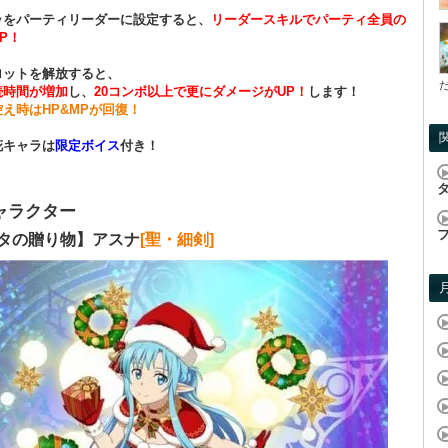
ラをパーティリーダーに設定すると、
リーダースキルでパーティ全員の
P！
ロットを解放すると、
続時間が増加
し、
20コンボ以上で更にダメージがUP！
します！
控え時はHP&MPが回復！
花キャラは
限定ボイス
付き！
ャラクター
ンタの贈り物】アスナ
[聖・細剣]