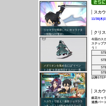
スカウ
11/30(木)1
リセマラで獲得したいキャラクタ
クリス
ー情報(1/27更新)
今回のス
ステップ
う！
ST
ST
メダリオンを集めるには”イベン
ST
ト上級”を高速周回するのが一番
ST
効率が良い模様！
以降STE
スカウ
銀花キャ
スカウトで狙え！最新リセマララ
連携パー
ンキング！☆4キャラのステータ