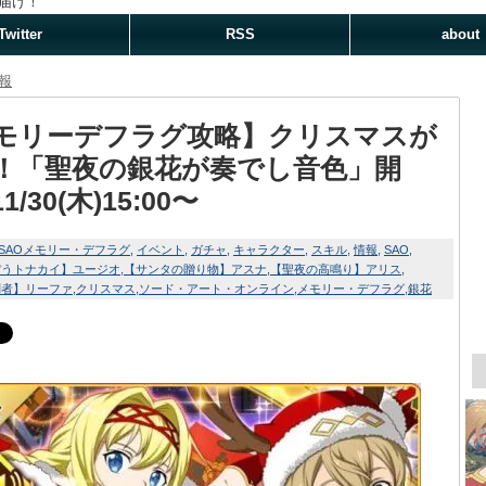
届け！
Twitter
RSS
about
報
モリーデフラグ攻略】クリスマスが
！「聖夜の銀花が奏でし音色」開
1/30(木)15:00〜
SAOメモリー・デフラグ
イベント
ガチャ
キャラクター
スキル
情報
SAO
ぼうトナカイ】ユージオ
【サンタの贈り物】アスナ
【聖夜の高鳴り】アリス
問者】リーファ
クリスマス
ソード・アート・オンライン
メモリー・デフラグ
銀花