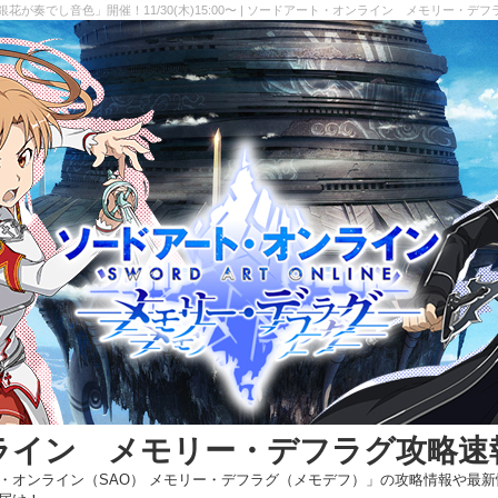
が奏でし音色」開催！11/30(木)15:00〜 | ソードアート・オンライン メモリー・デ
ライン メモリー・デフラグ攻略速
・オンライン（SAO） メモリー・デフラグ（メモデフ）」の攻略情報や最