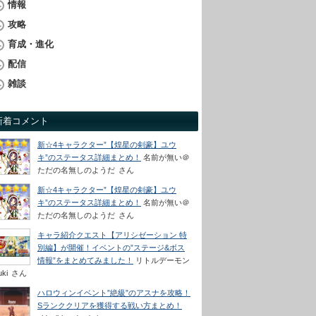
情報
攻略
育成・進化
配信
雑談
新着コメント
新☆4キャラクター”【煌星の剣豪】ユウ
キ”のステータス詳細まとめ！
名前が無い＠
ただの名無しのようだ
さん
新☆4キャラクター”【煌星の剣豪】ユウ
キ”のステータス詳細まとめ！
名前が無い＠
ただの名無しのようだ
さん
キャラ紹介クエスト【アリシゼーション 特
別編】が開催！イベントの”ステージ&ボス
情報”をまとめてみました！
リトルデーモン
uki
さん
ハロウィンイベント”絶級”のアスナを攻略！
Sランククリアを獲得する戦い方まとめ！