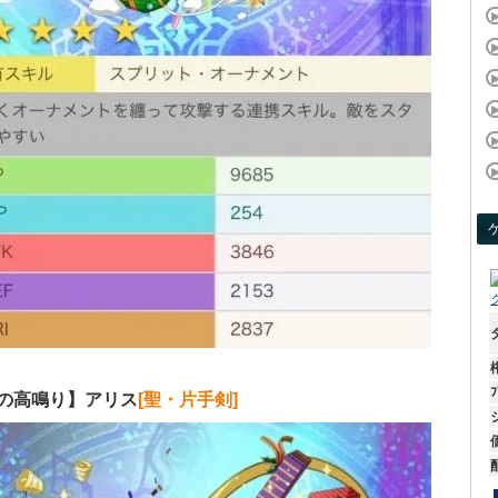
ﾌ
の高鳴り】アリス
[聖・片手剣]