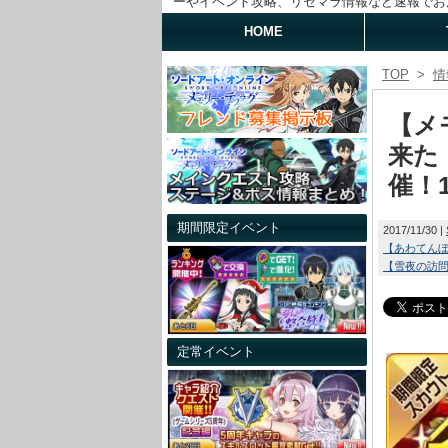
ーやイベント攻略、リセマラ情報など速報でお
HOME
TOP
>
情
【メ
来た
催！1
期間限定イベント
2017/11/30
【あわてん
【雪夜の訪
定常イベント