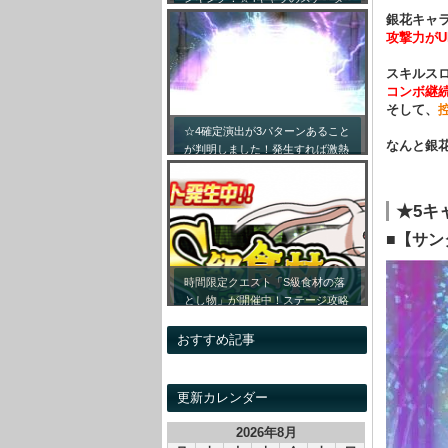
ス詳細まとめ！【最新キャラ対応
銀花キャ
リセマラ】
攻撃力がU
スキルス
コンボ継
そして、
☆4確定演出が3パターンあること
なんと銀
が判明しました！発生すれば激熱
です！！
★5キ
■【サ
時間限定クエスト「S級食材の落
とし物」が開催中！ステージ攻略
情報&開催時間割をまとめてみま
した！
おすすめ記事
更新カレンダー
2026年8月