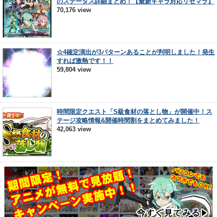
のステータス詳細まとめ！【最新キャラ対応リセマラ】
70,176 view
☆4確定演出が3パターンあることが判明しました！発生
すれば激熱です！！
59,804 view
時間限定クエスト「S級食材の落とし物」が開催中！ス
テージ攻略情報&開催時間割をまとめてみました！
42,063 view