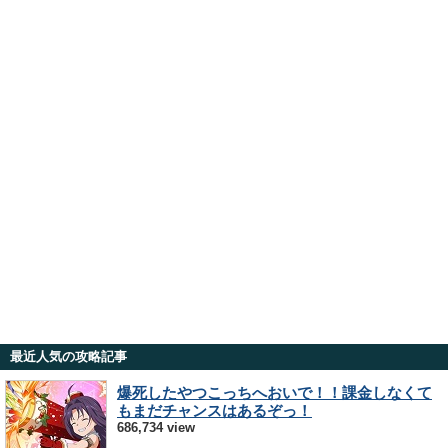
最近人気の攻略記事
爆死したやつこっちへおいで！！課金しなくて
もまだチャンスはあるぞっ！
686,734 view