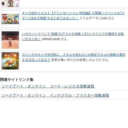
キャラ紹介クエスト【アリシゼーション 特別編】が開催！イベントの”ス
テージ&ボス情報”をまとめてみました！
リトルデーモンyuki
さん
ハロウィンイベント”絶級”のアスナを攻略！Sランククリアを獲得する戦
い方まとめ！
vidosiki-pede
さん
スイッチやキャラ交代時に、スキルを使わないor指定スキルの発動を選択
する方法ってある？
名前が無い＠ただの名無しのようだ
さん
関連サイトリンク集
ソードアート・オンライン コード・レジスタ攻略速報
ソードアート・オンライン インテグラル・ファクター攻略速報