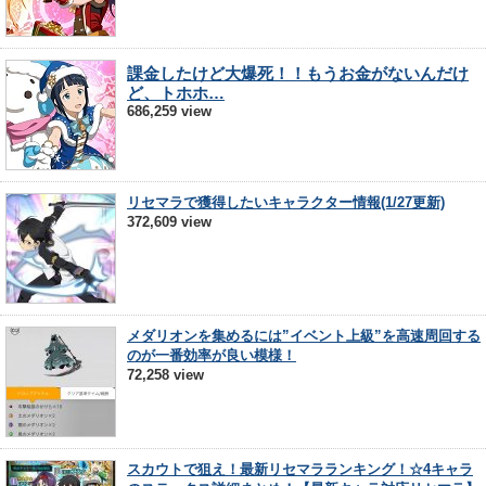
課金したけど大爆死！！もうお金がないんだけ
ど、トホホ…
686,259 view
リセマラで獲得したいキャラクター情報(1/27更新)
372,609 view
メダリオンを集めるには”イベント上級”を高速周回する
のが一番効率が良い模様！
72,258 view
スカウトで狙え！最新リセマラランキング！☆4キャラ