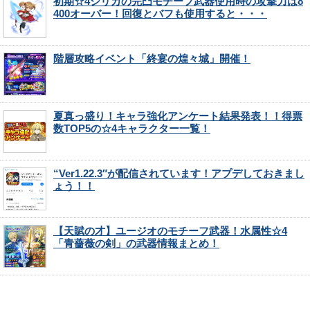
初期☆4シリカの完凸モチーフ武器使用時の攻撃力は8
400オーバー！回復とバフも使用すると・・・
階層攻略イベント「終宴の煌々城」開催！
夏真っ盛り！キャラ強化アンケート結果発表！！得票
数TOP5の☆4キャラクター一覧！
“Ver1.22.3″が配信されています！アプデしておきまし
ょう！！
【天賦の才】ユージオのモチーフ武器！水属性☆4
「青薔薇の剣」の武器情報まとめ！