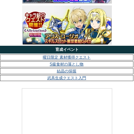
育成イベント
曜日限定 素材獲得クエスト
S級食材の落とし物
結晶の採掘
武具生成クエスト入門