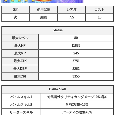
属性
使用武器
レア度
コスト
火
細剣
☆5
15
Status
最大レベル
80
最大HP
11883
最大MP
245
最大ATK
3751
最大DEF
2262
最大CRI
3355
Battle Skill
バトルスキル1
対風属性クリティカルダメージ10%増加
バトルスキル2
MP&攻撃+15%
リーダースキル
パーティの攻撃+6%