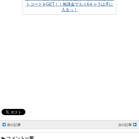
トコードをGET！！無課金でも☆6キャラは手に
入るっ！
前の記事
次の記事
コメント一覧