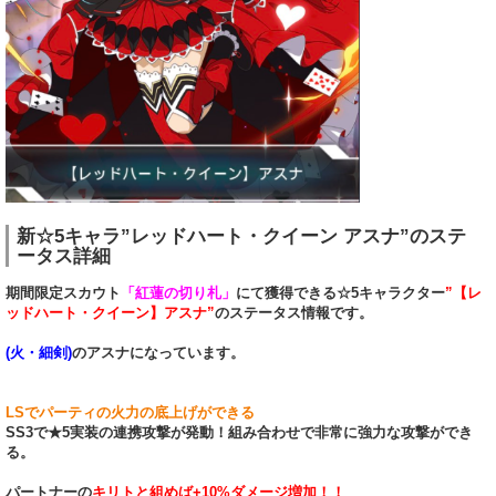
新☆5キャラ”レッドハート・クイーン アスナ”のステ
ータス詳細
期間限定スカウト
「紅蓮の切り札」
にて獲得できる☆5キャラクター
”【レ
ッドハート・クイーン】アスナ”
のステータス情報です。
(火・細剣)
のアスナになっています。
LSでパーティの火力の底上げができる
SS3で★5実装の連携攻撃が発動！組み合わせで非常に強力な攻撃ができ
る。
パートナーの
キリトと組めば+10%ダメージ増加！！