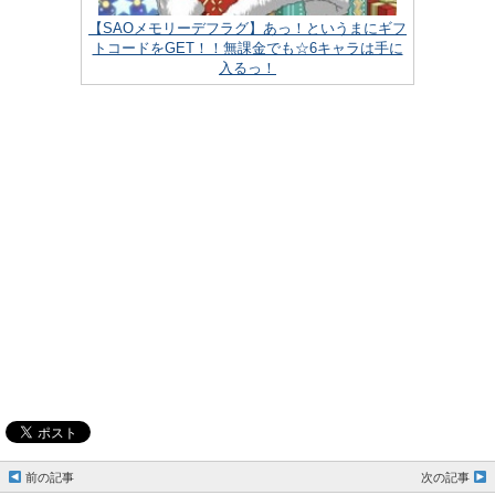
【SAOメモリーデフラグ】あっ！というまにギフ
トコードをGET！！無課金でも☆6キャラは手に
入るっ！
前の記事
次の記事