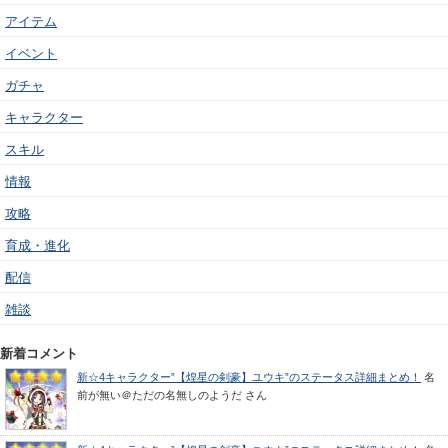
アイテム
イベント
ガチャ
キャラクター
スキル
情報
攻略
育成・進化
配信
雑談
新着コメント
新☆4キャラクター”【煌星の剣豪】ユウキ”のステータス詳細まとめ！
名
前が無い＠ただの名無しのようだ
さん