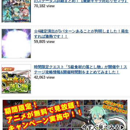
のステータス詳細まとめ！【最新キャラ対応リセマラ】
70,182 view
☆4確定演出が3パターンあることが判明しました！発生
すれば激熱です！！
59,805 view
時間限定クエスト「S級食材の落とし物」が開催中！ス
テージ攻略情報&開催時間割をまとめてみました！
42,063 view