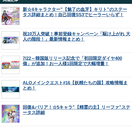
新☆4キャラクター”【魅了の血牙】キリト”のステー
タス詳細まとめ！自己回復SS3でヒーラーいらず！
祝10万人突破！事前登録キャンペーン「駆け上がれ 大
人の階段！」最新情報まとめ！
7/22～韓国版リリース記念で「初回限定ダイヤ400
個」が追加！お一人様1回限定で大幅増量！
ALOメインクエスト#16【妖精たちの国】攻略情報ま
とめ！
回復&バリア！☆5キャラ”【精霊の主】リーファ”ステ
ータス詳細