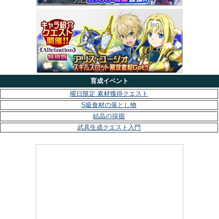
育成イベント
曜日限定 素材獲得クエスト
S級食材の落とし物
結晶の採掘
武具生成クエスト入門