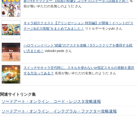
新☆4キャラクター”【煌星の剣豪】ユウキ”のステータス詳細まとめ！
名
前が無い＠ただの名無しのようだ
さん
キャラ紹介クエスト【アリシゼーション 特別編】が開催！イベントの”ス
テージ&ボス情報”をまとめてみました！
リトルデーモンyuki
さん
ハロウィンイベント”絶級”のアスナを攻略！Sランククリアを獲得する戦
い方まとめ！
vidosiki-pede
さん
スイッチやキャラ交代時に、スキルを使わないor指定スキルの発動を選択
する方法ってある？
名前が無い＠ただの名無しのようだ
さん
関連サイトリンク集
ソードアート・オンライン コード・レジスタ攻略速報
ソードアート・オンライン インテグラル・ファクター攻略速報