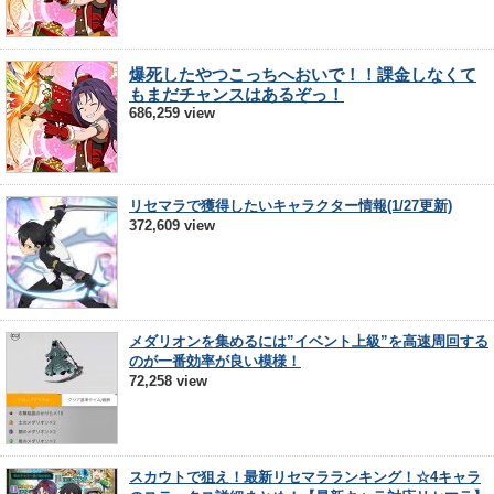
爆死したやつこっちへおいで！！課金しなくて
もまだチャンスはあるぞっ！
686,259 view
リセマラで獲得したいキャラクター情報(1/27更新)
372,609 view
メダリオンを集めるには”イベント上級”を高速周回する
のが一番効率が良い模様！
72,258 view
スカウトで狙え！最新リセマラランキング！☆4キャラ