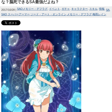
な？脳死できるSA最強だよね？
SAOメモリー・デフラグ
イベント
ガチャ
キャラクター
スキル
情報
2017/10/28
SA
SAO
スーパーアーマー
ソード・アート・オンライン
メモリー・デフラグ
梅雨レイン