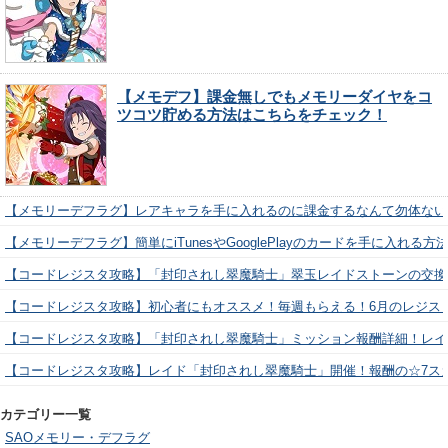
【メモデフ】課金無しでもメモリーダイヤをコ
ツコツ貯める方法はこちらをチェック！
【メモリーデフラグ】レアキャラを手に入れるのに課金するなんて勿体ない
【メモリーデフラグ】簡単にiTunesやGooglePlayのカードを手に入れる
【コードレジスタ攻略】「封印されし翠魔騎士」翠玉レイドストーンの交換
【コードレジスタ攻略】初心者にもオススメ！毎週もらえる！6月のレジス
【コードレジスタ攻略】「封印されし翠魔騎士」ミッション報酬詳細！レイ
【コードレジスタ攻略】レイド「封印されし翠魔騎士」開催！報酬の☆7ス
カテゴリー一覧
SAOメモリー・デフラグ