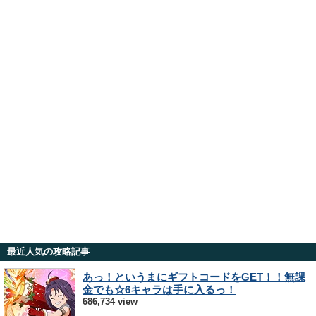
最近人気の攻略記事
あっ！というまにギフトコードをGET！！無課
金でも☆6キャラは手に入るっ！
686,734 view