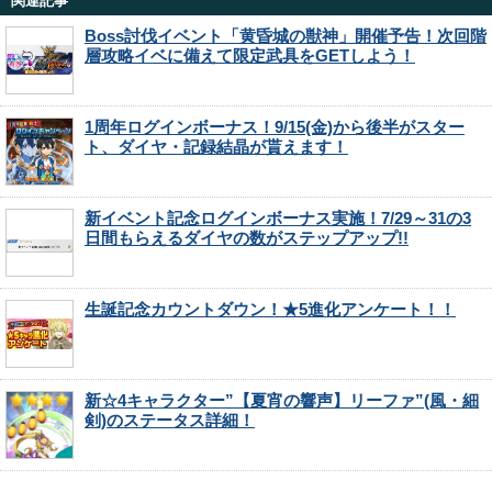
関連記事
Boss討伐イベント「黄昏城の獣神」開催予告！次回階
層攻略イベに備えて限定武具をGETしよう！
1周年ログインボーナス！9/15(金)から後半がスター
ト、ダイヤ・記録結晶が貰えます！
新イベント記念ログインボーナス実施！7/29～31の3
日間もらえるダイヤの数がステップアップ!!
生誕記念カウントダウン！★5進化アンケート！！
新☆4キャラクター”【夏宵の響声】リーファ”(風・細
剣)のステータス詳細！