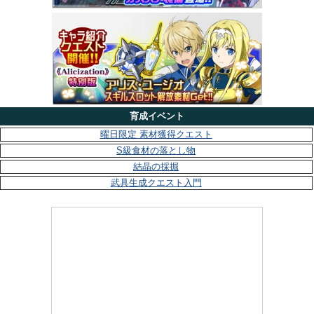
育成イベント
曜日限定 素材獲得クエスト
S級食材の落とし物
結晶の採掘
武具生成クエスト入門