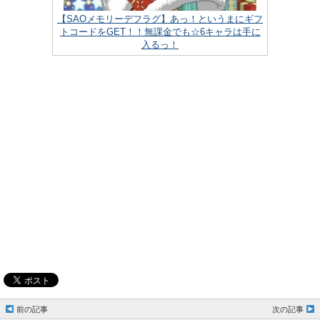
【SAOメモリーデフラグ】あっ！というまにギフ
トコードをGET！！無課金でも☆6キャラは手に
入るっ！
前の記事
次の記事