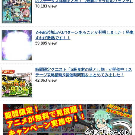
のステータス詳細まとめ！【最新キャラ対応リセマラ】
70,183 view
☆4確定演出が3パターンあることが判明しました！発生
すれば激熱です！！
59,805 view
時間限定クエスト「S級食材の落とし物」が開催中！ス
テージ攻略情報&開催時間割をまとめてみました！
42,063 view