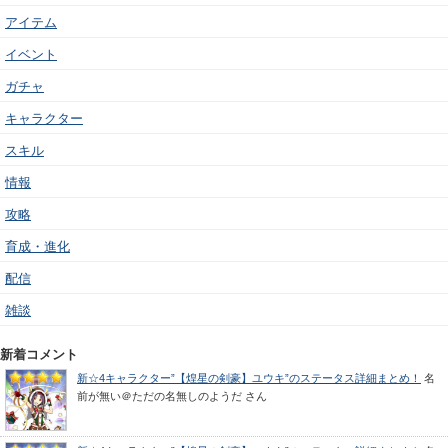
アイテム
イベント
ガチャ
キャラクター
スキル
情報
攻略
育成・進化
配信
雑談
新着コメント
新☆4キャラクター”【煌星の剣豪】ユウキ”のステータス詳細まとめ！
名
前が無い＠ただの名無しのようだ
さん