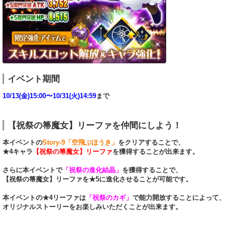
イベント期間
10/13(金)15:00〜10/31(火)14:59
まで
【祝祭の箒魔女】リーファを仲間にしよう！
本イベントの
Story-9「空飛ぶほうき」
をクリアすることで、
★4キャラ
【祝祭の箒魔女】リーファ
を獲得することが出来ます。
さらに本イベントで
「祝祭の進化結晶」
を獲得することで、
【祝祭の箒魔女】リーファを★5に進化させることが可能です。
本イベントの★4リーファは
「祝祭のカギ」
で能力開放することによって、
オリジナルストーリーをお楽しみいただくことが出来ます。