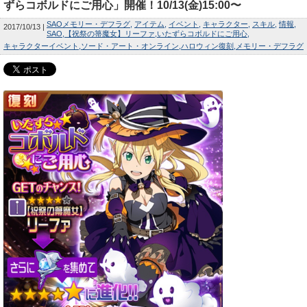
ずらコボルドにご用心」開催！10/13(金)15:00〜
SAOメモリー・デフラグ
アイテム
イベント
キャラクター
スキル
情報
2017/10/13
SAO
【祝祭の箒魔女】リーファ
いたずらコボルドにご用心
キャラクターイベント
ソード・アート・オンライン
ハロウィン復刻
メモリー・デフラグ