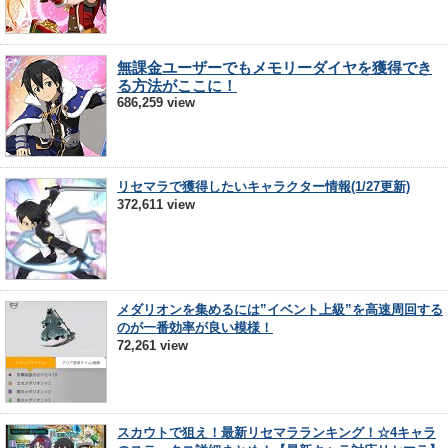
無課金ユーザーでもメモリーダイヤを獲得でき
る方法がここに！
686,259 view
リセマラで獲得したいキャラクター情報(1/27更新)
372,611 view
メダリオンを集めるには”イベント上級”を高速周回する
のが一番効率が良い模様！
72,261 view
スカウトで狙え！最新リセマラランキング！☆4キャラ