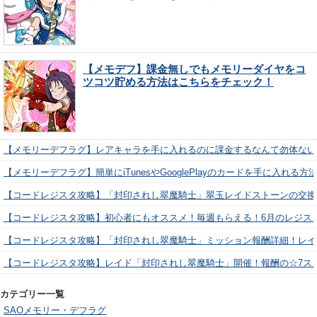
【メモデフ】課金無しでもメモリーダイヤをコ
ツコツ貯める方法はこちらをチェック！
【メモリーデフラグ】レアキャラを手に入れるのに課金するなんて勿体ない
【メモリーデフラグ】簡単にiTunesやGooglePlayのカードを手に入れる
【コードレジスタ攻略】「封印されし翠魔騎士」翠玉レイドストーンの交換
【コードレジスタ攻略】初心者にもオススメ！毎週もらえる！6月のレジス
【コードレジスタ攻略】「封印されし翠魔騎士」ミッション報酬詳細！レイ
【コードレジスタ攻略】レイド「封印されし翠魔騎士」開催！報酬の☆7ス
カテゴリー一覧
SAOメモリー・デフラグ