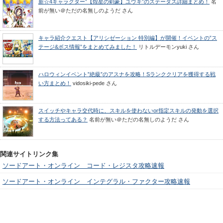
新☆4キャラクター”【煌星の剣豪】ユウキ”のステータス詳細まとめ！
名
前が無い＠ただの名無しのようだ
さん
キャラ紹介クエスト【アリシゼーション 特別編】が開催！イベントの”ス
テージ&ボス情報”をまとめてみました！
リトルデーモンyuki
さん
ハロウィンイベント”絶級”のアスナを攻略！Sランククリアを獲得する戦
い方まとめ！
vidosiki-pede
さん
スイッチやキャラ交代時に、スキルを使わないor指定スキルの発動を選択
する方法ってある？
名前が無い＠ただの名無しのようだ
さん
関連サイトリンク集
ソードアート・オンライン コード・レジスタ攻略速報
ソードアート・オンライン インテグラル・ファクター攻略速報