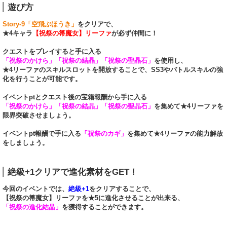
遊び方
Story-9「空飛ぶほうき」
をクリアで、
★4キャラ
【祝祭の箒魔女】リーファ
が必ず仲間に！
クエストをプレイすると手に入る
「祝祭のかけら」「祝祭の結晶」「祝祭の聖晶石」
を使用し、
★4リーファのスキルスロットを開放することで、SS3やバトルスキルの強
化を行うことが可能です。
イベントptとクエスト後の宝箱報酬から手に入る
「祝祭のかけら」「祝祭の結晶」「祝祭の聖晶石」
を集めて★4リーファを
限界突破させましょう。
イベントpt報酬で手に入る
「祝祭のカギ」
を集めて★4リーファの能力解放
をしましょう。
絶級+1クリアで進化素材をGET！
今回のイベントでは、
絶級+1
をクリアすることで、
【祝祭の箒魔女】リーファを★5に進化させることが出来る、
「祝祭の進化結晶」
を獲得することができます。