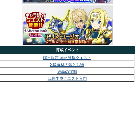
育成イベント
曜日限定 素材獲得クエスト
S級食材の落とし物
結晶の採掘
武具生成クエスト入門