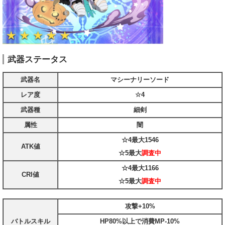
武器ステータス
武器名
マシーナリーソード
レア度
☆4
武器種
細剣
属性
闇
☆4最大
1546
ATK値
☆5最大
調査中
☆4最大
1166
CRI値
☆5最大
調査中
攻撃+10%
バトルスキル
HP80%以上で消費MP-10%