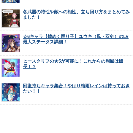
各武器の特性や敵への相性、立ち回り方をまとめてみ
ました！
☆6キャラ【煌めく踊り子】ユウキ（風・双剣）のLV
最大ステータス詳細！
ヒースクリフの★5が可能に！これからの周回は団
長！？
回復持ちキャラ集合！やはり梅雨レインは持っておき
たい！！