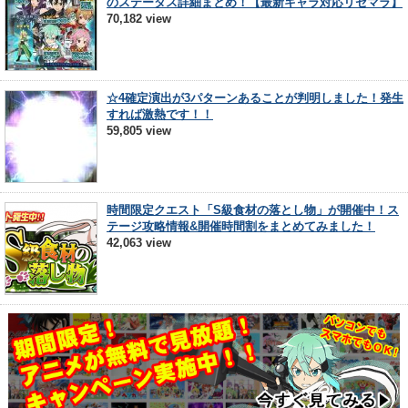
のステータス詳細まとめ！【最新キャラ対応リセマラ】
70,182 view
☆4確定演出が3パターンあることが判明しました！発生
すれば激熱です！！
59,805 view
時間限定クエスト「S級食材の落とし物」が開催中！ス
テージ攻略情報&開催時間割をまとめてみました！
42,063 view