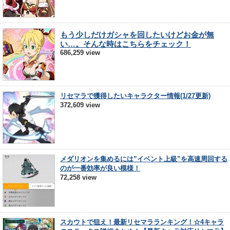
もう少しだけガシャを回したいけどお金が無
い…。そんな時はこちらをチェック！
686,259 view
リセマラで獲得したいキャラクター情報(1/27更新)
372,609 view
メダリオンを集めるには”イベント上級”を高速周回する
のが一番効率が良い模様！
72,258 view
スカウトで狙え！最新リセマラランキング！☆4キャラ