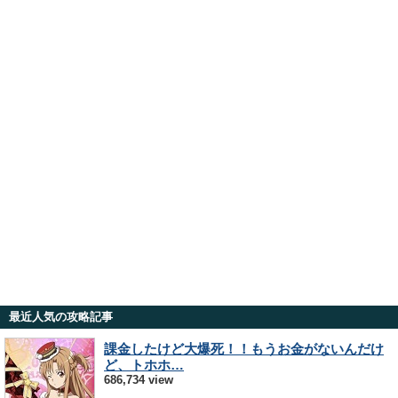
最近人気の攻略記事
課金したけど大爆死！！もうお金がないんだけ
ど、トホホ…
686,734 view