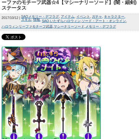
ーファのモチーフ武器☆4【マシーナリーソード】(闇・細剣)
ステータス
SAOメモリー・デフラグ
アイテム
イベント
ガチャ
キャラクター
2017/10/12
スキル
情報
SAO
いたずらハロウィン
ソード・アート・オンライン
ハロウィンリーファモチーフ武器
マシーナリーソード
メモリー・デフラグ