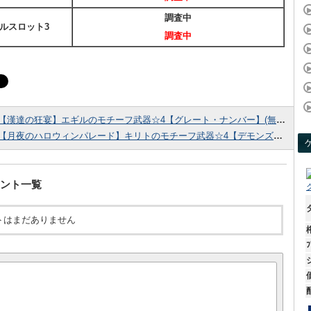
調査中
ルスロット3
調査中
【漢達の狂宴】エギルのモチーフ武器☆4【グレート・ナンバー】(無・片手棍)ステータス
【月夜のハロウィンパレード】キリトのモチーフ武器☆4【デモンズ・ブレード×バット・エスパーダ】(闇・双剣)ステータス
ント一覧
トはまだありません
ﾌ