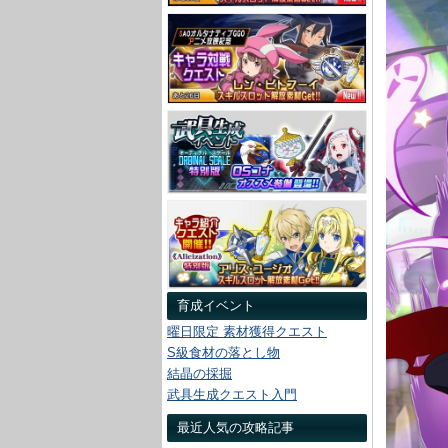
育成イベント
曜日限定 素材獲得クエスト
S級食材の落とし物
結晶の採掘
武具生成クエスト入門
最近人気の攻略記事