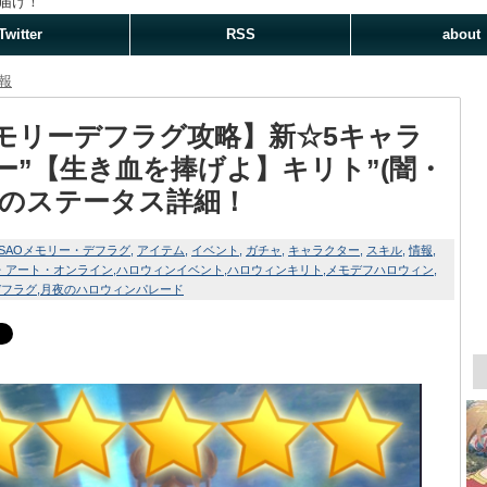
届け！
Twitter
RSS
about
報
モリーデフラグ攻略】新☆5キャラ
ー”【生き血を捧げよ】キリト”(闇・
)のステータス詳細！
SAOメモリー・デフラグ
アイテム
イベント
ガチャ
キャラクター
スキル
情報
・アート・オンライン
ハロウィンイベント
ハロウィンキリト
メモデフハロウィン
デフラグ
月夜のハロウィンパレード