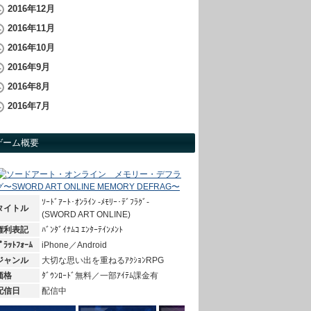
2016年12月
2016年11月
2016年10月
2016年9月
2016年8月
2016年7月
ゲーム概要
ｿｰﾄﾞｱｰﾄ･ｵﾝﾗｲﾝ -ﾒﾓﾘｰ･ﾃﾞﾌﾗｸﾞ-
タイトル
(SWORD ART ONLINE)
権利表記
ﾊﾞﾝﾀﾞｲﾅﾑｺ ｴﾝﾀｰﾃｲﾝﾒﾝﾄ
ﾟﾗｯﾄﾌｫｰﾑ
iPhone／Android
ジャンル
大切な思い出を重ねるｱｸｼｮﾝRPG
価格
ﾀﾞｳﾝﾛｰﾄﾞ無料／一部ｱｲﾃﾑ課金有
配信日
配信中