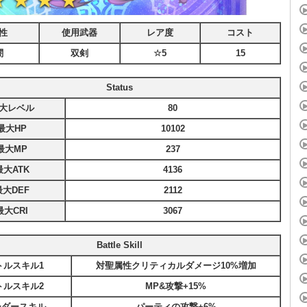
性
使用武器
レア度
コスト
闇
双剣
☆5
15
Status
大レベル
80
最大HP
10102
最大MP
237
最大ATK
4136
最大DEF
2112
最大CRI
3067
Battle Skill
トルスキル1
対聖属性クリティカルダメージ10%増加
トルスキル2
MP&攻撃+15%
ーダースキル
パーティの攻撃+6%