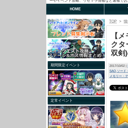
ーやイベント攻略、リセマラ情報など速報でお
HOME
TOP
>
情
【メ
クタ
双剣
期間限定イベント
2017/10/02
SAO
ソード
メモリー・
定常イベント