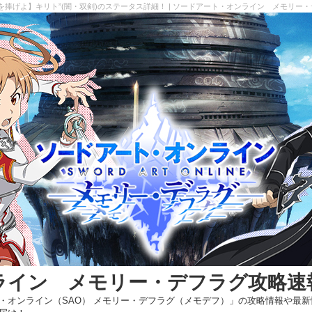
を捧げよ】キリト”(闇・双剣)のステータス詳細！ | ソードアート・オンライン メモリー
ライン メモリー・デフラグ攻略速
・オンライン（SAO） メモリー・デフラグ（メモデフ）」の攻略情報や最