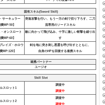
固有スキル(Sword Skill)
・サーキュラー
突進攻撃を行い、もう一方の剣で切り下ろす、二刀
費MP:50】
流専用のソードスキル
ス・オンスロート
敵に向かって飛び込み、十字に激しい斬撃を繰り出
費MP:60】
す
ブレイズ・ホロウ
剣を地に突き刺し悪霊を呼び出すとともに、
費MP:120】
自身のHPを回復する連携スキル
連携パートナー
ユージオ
Skill Slot
調査中
ルスロット1
調査中
調査中
ルスロット2
調査中