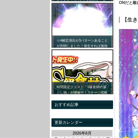
ONだと
ス詳細まとめ！【最新キャラ対応
リセマラ】
【生き
☆4確定演出が3パターンあること
が判明しました！発生すれば激熱
です！！
時間限定クエスト「S級食材の落
とし物」が開催中！ステージ攻略
情報&開催時間割をまとめてみま
した！
おすすめ記事
更新カレンダー
2026年8月