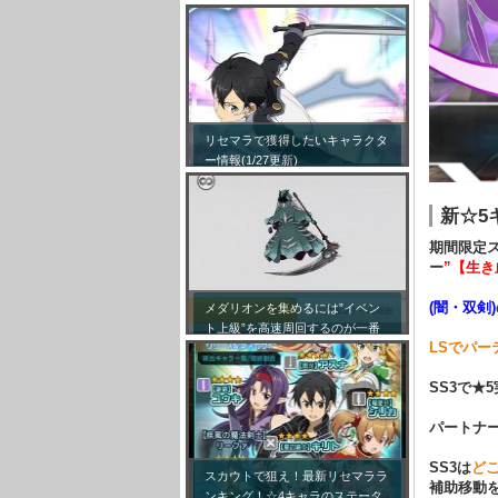
リセマラで獲得したいキャラクタ
ー情報(1/27更新)
新☆5
期間限定
ー
”【生き
(闇・双剣)
メダリオンを集めるには”イベン
ト上級”を高速周回するのが一番
LSでパ
効率が良い模様！
SS3で
パートナ
SS3は
ど
スカウトで狙え！最新リセマララ
補助移動を
ンキング！☆4キャラのステータ