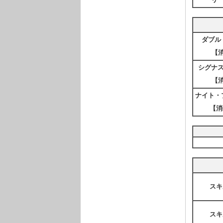
ダブル
【消
シグナ
【消
ナイト・
【消
スキ
スキ