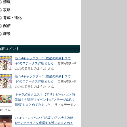
情報
攻略
育成・進化
配信
雑談
新着コメント
新☆4キャラクター”【煌星の剣豪】ユウ
キ”のステータス詳細まとめ！
名前が無い＠
ただの名無しのようだ
さん
新☆4キャラクター”【煌星の剣豪】ユウ
キ”のステータス詳細まとめ！
名前が無い＠
ただの名無しのようだ
さん
キャラ紹介クエスト【アリシゼーション 特
別編】が開催！イベントの”ステージ&ボス
情報”をまとめてみました！
リトルデーモン
uki
さん
ハロウィンイベント”絶級”のアスナを攻略！
Sランククリアを獲得する戦い方まとめ！