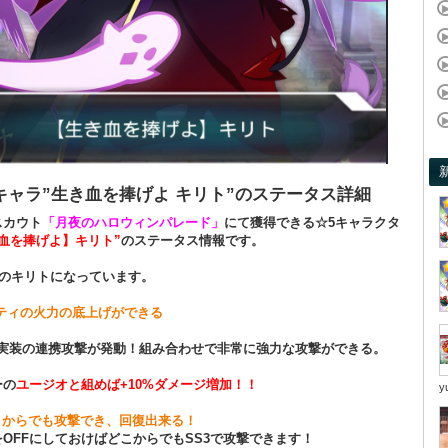
キャラ”生き血を捧げよ キリト”のステータス詳細
スカウト
「月夜のハロウィンパレード」
にて獲得できる☆5キャラクタ
血を捧げよ】キリト”
のステータス情報です。
のキリトになっています。
ーティの火力の底上げができる
★5実装の連携攻撃が発動！組み合わせで非常に強力な攻撃ができる。
ーの
ユージオと組めば+10%ダメージ増加！！
y
こからでも攻撃でき、回復出来る！
OFFにしておけばどこからでもSS3で攻撃できます！