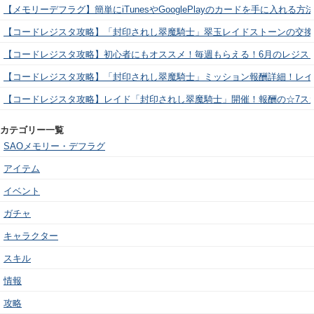
【メモリーデフラグ】簡単にiTunesやGooglePlayのカードを手に入れる
【コードレジスタ攻略】「封印されし翠魔騎士」翠玉レイドストーンの交換
【コードレジスタ攻略】初心者にもオススメ！毎週もらえる！6月のレジス
【コードレジスタ攻略】「封印されし翠魔騎士」ミッション報酬詳細！レイ
【コードレジスタ攻略】レイド「封印されし翠魔騎士」開催！報酬の☆7ス
カテゴリー一覧
SAOメモリー・デフラグ
アイテム
イベント
ガチャ
キャラクター
スキル
情報
攻略