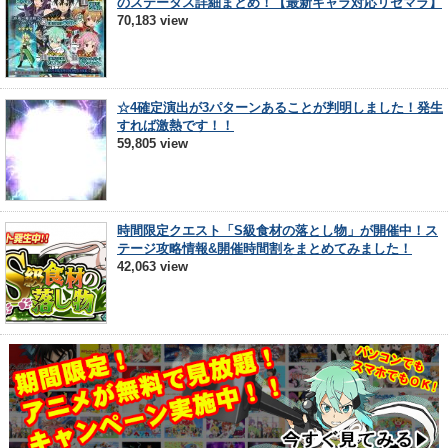
のステータス詳細まとめ！【最新キャラ対応リセマラ】
70,183 view
☆4確定演出が3パターンあることが判明しました！発生
すれば激熱です！！
59,805 view
時間限定クエスト「S級食材の落とし物」が開催中！ス
テージ攻略情報&開催時間割をまとめてみました！
42,063 view