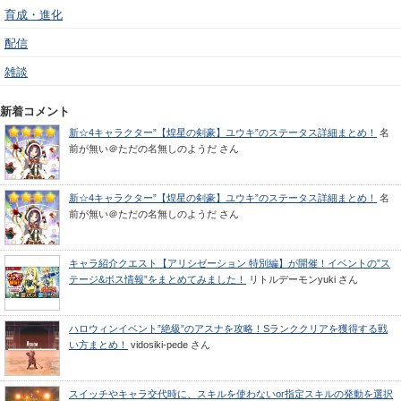
育成・進化
配信
雑談
新着コメント
新☆4キャラクター”【煌星の剣豪】ユウキ”のステータス詳細まとめ！
名
前が無い＠ただの名無しのようだ
さん
新☆4キャラクター”【煌星の剣豪】ユウキ”のステータス詳細まとめ！
名
前が無い＠ただの名無しのようだ
さん
キャラ紹介クエスト【アリシゼーション 特別編】が開催！イベントの”ス
テージ&ボス情報”をまとめてみました！
リトルデーモンyuki
さん
ハロウィンイベント”絶級”のアスナを攻略！Sランククリアを獲得する戦
い方まとめ！
vidosiki-pede
さん
スイッチやキャラ交代時に、スキルを使わないor指定スキルの発動を選択