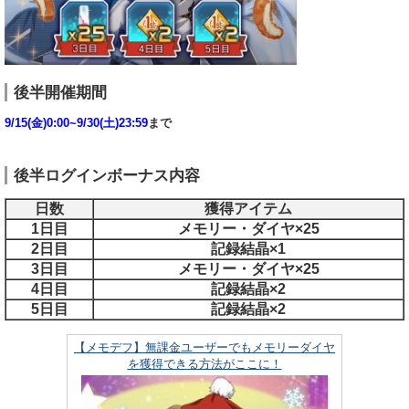
後半開催期間
9/15(金)0:00~9/30(土)23:59
まで
後半ログインボーナス内容
日数
獲得アイテム
1日目
メモリー・ダイヤ×25
2日目
記録結晶×1
3日目
メモリー・ダイヤ×25
4日目
記録結晶×2
5日目
記録結晶×2
【メモデフ】無課金ユーザーでもメモリーダイヤ
を獲得できる方法がここに！