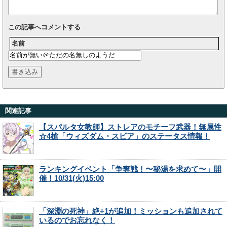
この記事へコメントする
名前
関連記事
【スパルタ女教師】ストレアのモチーフ武器！無属性
☆4槍「ウィズダム・スピア」のステータス情報！
ランキングイベント「争奪戦！〜秘湯を求めて〜」開
催！10/31(火)15:00
「深淵の死神」絶+1が追加！ミッションも追加されて
いるのでお忘れなく！