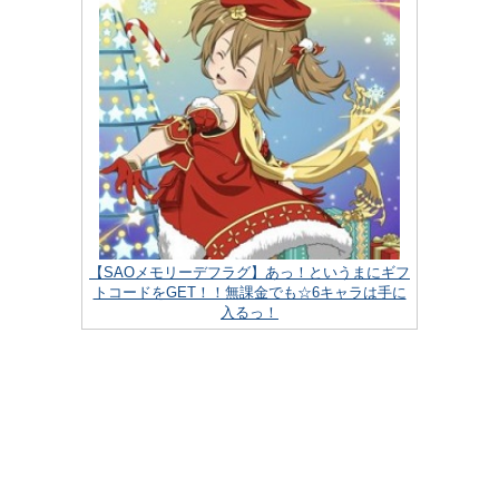
【SAOメモリーデフラグ】あっ！というまにギフ
トコードをGET！！無課金でも☆6キャラは手に
入るっ！