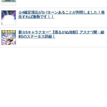
☆4確定演出が3パターンあることが判明しました！発
生すれば激熱です！！
新☆5キャラクター”【揺るがぬ信頼】アスナ”(闇・細
剣)のステータス詳細！