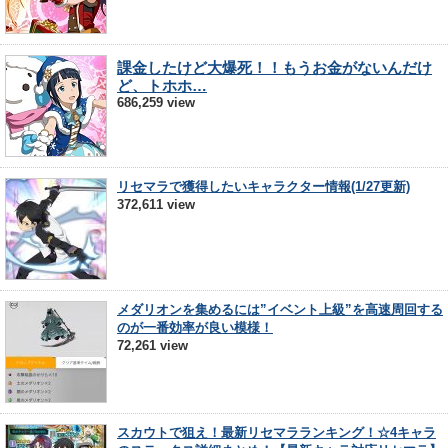
課金したけど大爆死！！もうお金がないんだけ
ど、トホホ…
686,259 view
リセマラで獲得したいキャラクター情報(1/27更新)
372,611 view
メダリオンを集めるには”イベント上級”を高速周回する
のが一番効率が良い模様！
72,261 view
スカウトで狙え！最新リセマラランキング！☆4キャラ