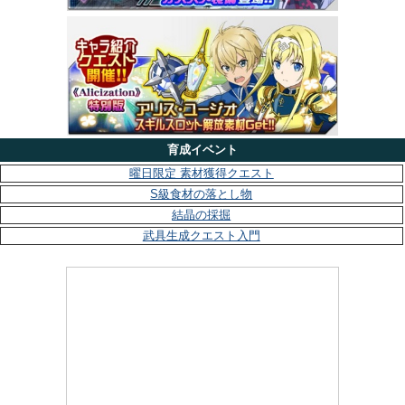
育成イベント
曜日限定 素材獲得クエスト
S級食材の落とし物
結晶の採掘
武具生成クエスト入門