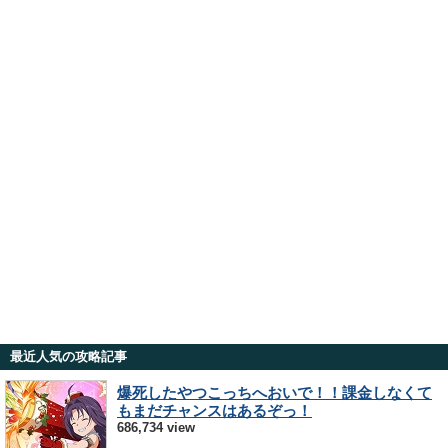
最近人気の攻略記事
爆死したやつこっちへおいで！！課金しなくて
もまだチャンスはあるぞっ！
686,734 view