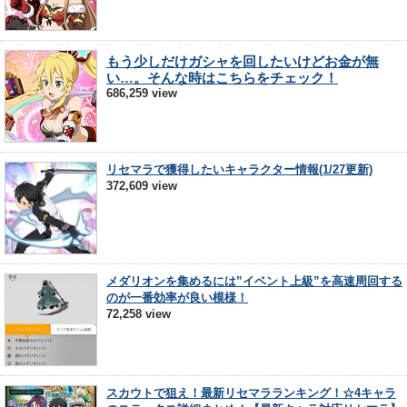
もう少しだけガシャを回したいけどお金が無
い…。そんな時はこちらをチェック！
686,259 view
リセマラで獲得したいキャラクター情報(1/27更新)
372,609 view
メダリオンを集めるには”イベント上級”を高速周回する
のが一番効率が良い模様！
72,258 view
スカウトで狙え！最新リセマラランキング！☆4キャラ