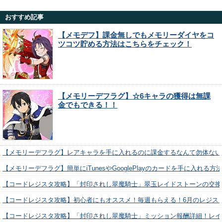
おすすめ記事
【メモデフ】課金無しでもメモリーダイヤをコ
ツコツ貯める方法はこちらをチェック！
【メモリーデフラグ】☆6キャラの獲得は無課
金でもできる！！
【メモリーデフラグ】レアキャラを手に入れるのに課金するなんて勿体ない
【メモリーデフラグ】簡単にiTunesやGooglePlayのカードを手に入れる
【コードレジスタ攻略】「封印されし翠魔騎士」翠玉レイドストーンの交換
【コードレジスタ攻略】初心者にもオススメ！毎週もらえる！6月のレジス
【コードレジスタ攻略】「封印されし翠魔騎士」ミッション報酬詳細！レイ