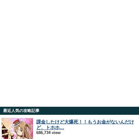
最近人気の攻略記事
課金したけど大爆死！！もうお金がないんだけ
ど、トホホ…
686,734 view