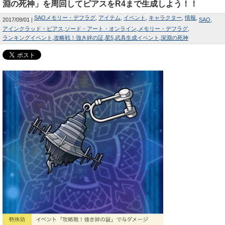
淵の死神」を周回してピアスをR4まで生成しよう！！
SAOメモリー・デフラグ
アイテム
イベント
キャラクター
情報
2017/09/01
SAO
アインクラッド・ピアス
ソード・アート・オンライン
メモリー・デフラグ
ランキングイベント
攻略戦！強き絆の証
星5
武具生成イベント
深淵の死神