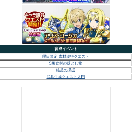
育成イベント
曜日限定 素材獲得クエスト
S級食材の落とし物
結晶の採掘
武具生成クエスト入門