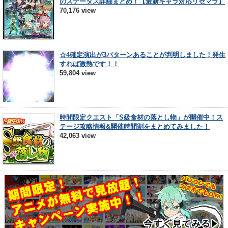
のステータス詳細まとめ！【最新キャラ対応リセマラ】
70,176 view
☆4確定演出が3パターンあることが判明しました！発生
すれば激熱です！！
59,804 view
時間限定クエスト「S級食材の落とし物」が開催中！ス
テージ攻略情報&開催時間割をまとめてみました！
42,063 view