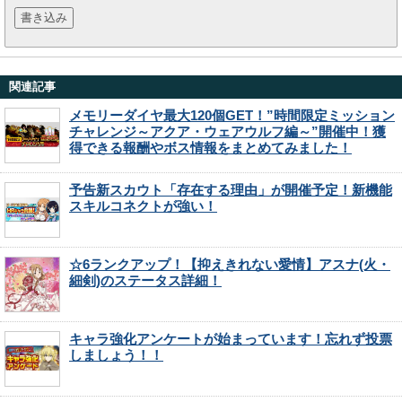
関連記事
メモリーダイヤ最大120個GET！”時間限定ミッション
チャレンジ～アクア・ウェアウルフ編～”開催中！獲
得できる報酬やボス情報をまとめてみました！
予告新スカウト「存在する理由」が開催予定！新機能
スキルコネクトが強い！
☆6ランクアップ！【抑えきれない愛情】アスナ(火・
細剣)のステータス詳細！
キャラ強化アンケートが始まっています！忘れず投票
しましょう！！