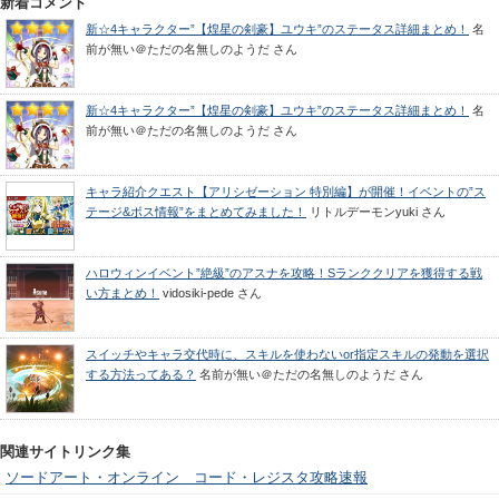
新着コメント
新☆4キャラクター”【煌星の剣豪】ユウキ”のステータス詳細まとめ！
名
前が無い＠ただの名無しのようだ
さん
新☆4キャラクター”【煌星の剣豪】ユウキ”のステータス詳細まとめ！
名
前が無い＠ただの名無しのようだ
さん
キャラ紹介クエスト【アリシゼーション 特別編】が開催！イベントの”ス
テージ&ボス情報”をまとめてみました！
リトルデーモンyuki
さん
ハロウィンイベント”絶級”のアスナを攻略！Sランククリアを獲得する戦
い方まとめ！
vidosiki-pede
さん
スイッチやキャラ交代時に、スキルを使わないor指定スキルの発動を選択
する方法ってある？
名前が無い＠ただの名無しのようだ
さん
関連サイトリンク集
ソードアート・オンライン コード・レジスタ攻略速報