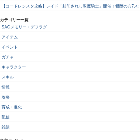
【コードレジスタ攻略】レイド「封印されし翠魔騎士」開催！報酬の☆7ス
カテゴリー一覧
SAOメモリー・デフラグ
アイテム
イベント
ガチャ
キャラクター
スキル
情報
攻略
育成・進化
配信
雑談