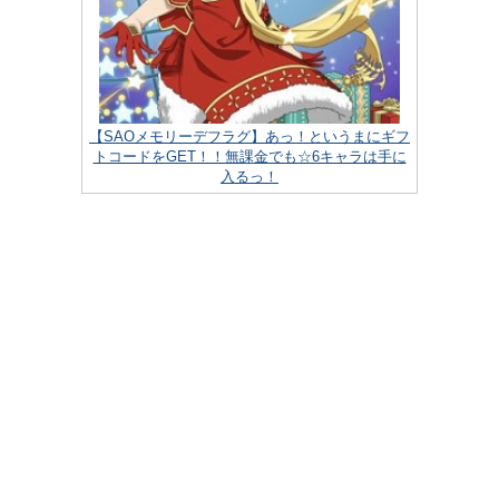
【SAOメモリーデフラグ】あっ！というまにギフ
トコードをGET！！無課金でも☆6キャラは手に
入るっ！