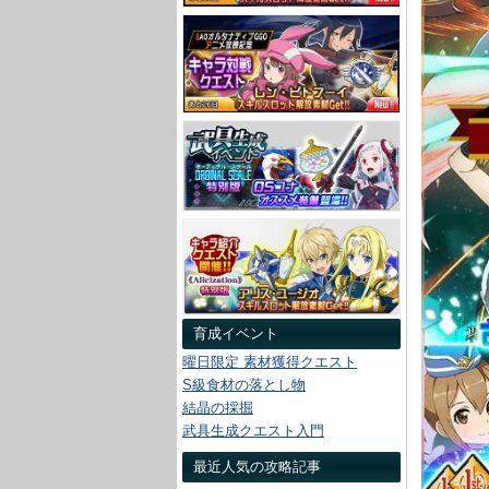
育成イベント
曜日限定 素材獲得クエスト
S級食材の落とし物
結晶の採掘
武具生成クエスト入門
最近人気の攻略記事