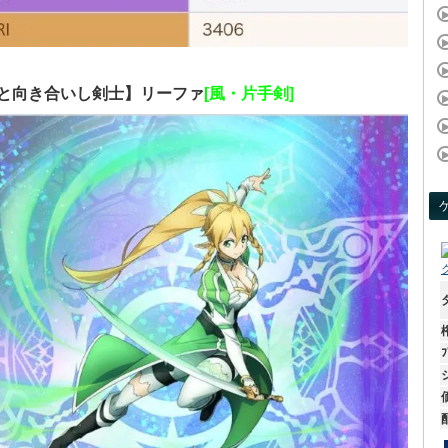
いと向き合いし剣士】リーファ
[風・片手剣]
ﾌ