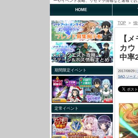
ーやイベント攻略、リセマラ情報など速報でお
HOME
TOP
>
情
【メ
カウ
中率
期間限定イベント
2017/08/29
SAO
ソード
定常イベント