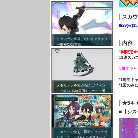
スカウ
8/29(火)15
リセマラで獲得したいキャラクタ
内容
ー情報(1/27更新)
1回限定★
11連スカ
1周年キャ
*1周年キ
*1回のみ
メダリオンを集めるには”イベン
ト上級”を高速周回するのが一番
効率が良い模様！
★5キ
■【シス
スカウトで狙え！最新リセマララ
ンキング！☆4キャラのステータ