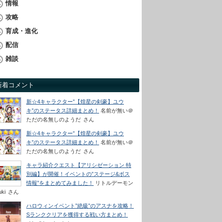
情報
攻略
育成・進化
配信
雑談
新着コメント
新☆4キャラクター”【煌星の剣豪】ユウ
キ”のステータス詳細まとめ！
名前が無い＠
ただの名無しのようだ
さん
新☆4キャラクター”【煌星の剣豪】ユウ
キ”のステータス詳細まとめ！
名前が無い＠
ただの名無しのようだ
さん
キャラ紹介クエスト【アリシゼーション 特
別編】が開催！イベントの”ステージ&ボス
情報”をまとめてみました！
リトルデーモン
uki
さん
ハロウィンイベント”絶級”のアスナを攻略！
Sランククリアを獲得する戦い方まとめ！