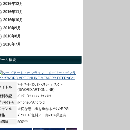
2016年12月
2016年11月
2016年10月
2016年9月
2016年8月
2016年7月
ゲーム概要
ｿｰﾄﾞｱｰﾄ･ｵﾝﾗｲﾝ -ﾒﾓﾘｰ･ﾃﾞﾌﾗｸﾞ-
タイトル
(SWORD ART ONLINE)
権利表記
ﾊﾞﾝﾀﾞｲﾅﾑｺ ｴﾝﾀｰﾃｲﾝﾒﾝﾄ
ﾟﾗｯﾄﾌｫｰﾑ
iPhone／Android
ジャンル
大切な思い出を重ねるｱｸｼｮﾝRPG
価格
ﾀﾞｳﾝﾛｰﾄﾞ無料／一部ｱｲﾃﾑ課金有
配信日
配信中