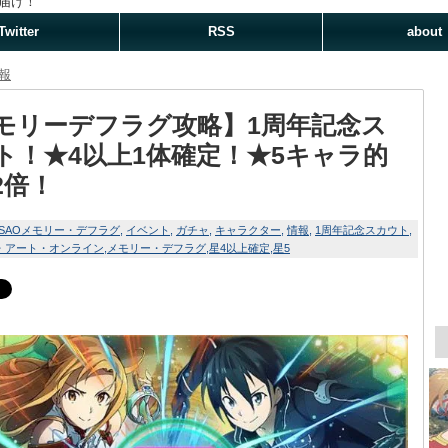
届け！
Twitter
RSS
about
報
モリーデフラグ攻略】1周年記念ス
ト！★4以上1体確定！★5キャラ的
2倍！
SAOメモリー・デフラグ
イベント
ガチャ
キャラクター
情報
1周年記念スカウト
・アート・オンライン
メモリー・デフラグ
星4以上確定
星5