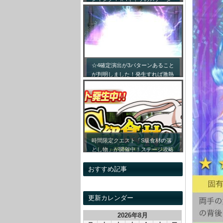
ス詳細まとめ！【最新キャラ対応
リセマラ】
☆4確定演出が3パターンあること
が判明しました！発生すれば激熱
です！！
時間限定クエスト「S級食材の落
とし物」が開催中！ステージ攻略
情報&開催時間割をまとめてみま
した！
おすすめ記事
更新カレンダー
2026年8月