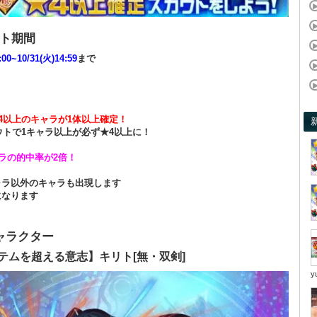
ト期間
:00~10/31(火)14:59
まで
4以上のキャラが1体以上確定！
ウトで1キャラ以上が必ず★4以上に！
ラの的中率が2倍！
ャラ以外のキャラも出現します
になります
ャラクター
テムを超える意志】キリト[無・双剣]
y