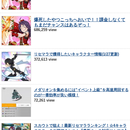
爆死したやつこっちへおいで！！課金しなくて
もまだチャンスはあるぞっ！
686,259 view
リセマラで獲得したいキャラクター情報(1/27更新)
372,613 view
メダリオンを集めるには”イベント上級”を高速周回する
のが一番効率が良い模様！
72,261 view
スカウトで狙え！最新リセマラランキング！☆4キャラ