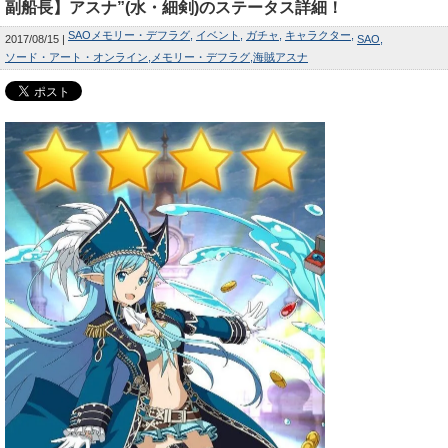
副船長】アスナ”(水・細剣)のステータス詳細！
SAOメモリー・デフラグ
イベント
ガチャ
キャラクター
2017/08/15
SAO
ソード・アート・オンライン
メモリー・デフラグ
海賊アスナ