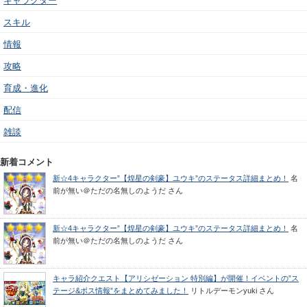
キャラクター
スキル
情報
攻略
育成・進化
配信
雑談
新着コメント
新☆4キャラクター”【煌星の剣豪】ユウキ”のステータス詳細まとめ！
名
前が無い＠ただの名無しのようだ
さん
新☆4キャラクター”【煌星の剣豪】ユウキ”のステータス詳細まとめ！
名
前が無い＠ただの名無しのようだ
さん
キャラ紹介クエスト【アリシゼーション 特別編】が開催！イベントの”ス
テージ&ボス情報”をまとめてみました！
リトルデーモンyuki
さん