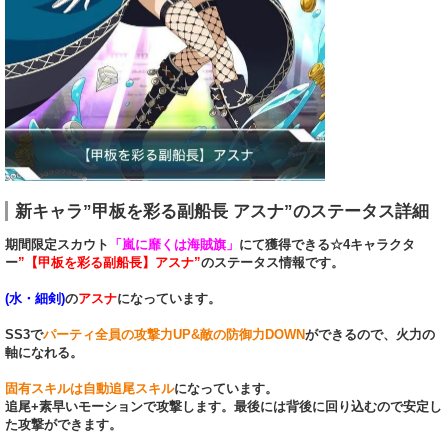
新キャラ”甲板を彩る副船長 アスナ”のステータス詳細
期間限定スカウト
「嵐に靡くは海賊旗」
にて獲得できる☆4キャラクタ
ー
”【甲板を彩る副船長】アスナ”
のステータス情報です。
(水・細剣)
の
アスナ
になっています。
SS3で
パーティ全員の攻撃力UP&敵の防御力DOWN
ができるので、火力の
軸になれる。
固有スキルは自動追尾スキル
になっています。
追尾+素早いモーションで攻撃します。最後には背後に回り込むので安定し
た攻撃ができます。