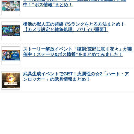
中！”ボス情報”まとめ！
復活の獣人王の超級でSランクをとる方法まとめ！
【カメラ設定と雑魚処理、パリィが重要】
ストーリー解放イベント「復刻:荒野に咲く花々」が開
催中！ステージ&ボス情報”をまとめてみました！
武具生成イベントでGET！火属性の☆2「ハート・ア
ンロッカー」の武具情報まとめ！