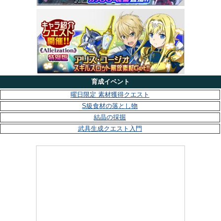
育成イベント
曜日限定 素材獲得クエスト
S級食材の落とし物
結晶の採掘
武具生成クエスト入門