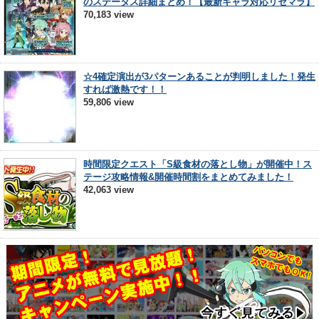
のステータス詳細まとめ！【最新キャラ対応リセマラ】
70,183 view
☆4確定演出が3パターンあることが判明しました！発生
すれば激熱です！！
59,806 view
時間限定クエスト「S級食材の落とし物」が開催中！ス
テージ攻略情報&開催時間割をまとめてみました！
42,063 view