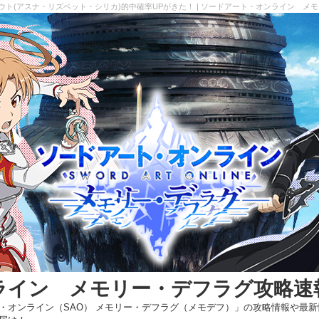
ト(アスナ・リズベット・シリカ)的中確率UPがきた！ | ソードアート・オンライン メ
ライン メモリー・デフラグ攻略速
・オンライン（SAO） メモリー・デフラグ（メモデフ）」の攻略情報や最