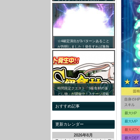
ス詳細まとめ！【最新キャラ対応
リセマラ】
☆4確定演出が3パターンあること
が判明しました！発生すれば激熱
です！！
時間限定クエスト「S級食材の落
とし物」が開催中！ステージ攻略
情報&開催時間割をまとめてみま
した！
おすすめ記事
更新カレンダー
2026年8月