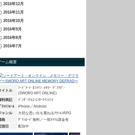
2016年12月
2016年11月
2016年10月
2016年9月
2016年8月
2016年7月
ゲーム概要
ｿｰﾄﾞｱｰﾄ･ｵﾝﾗｲﾝ -ﾒﾓﾘｰ･ﾃﾞﾌﾗｸﾞ-
タイトル
(SWORD ART ONLINE)
権利表記
ﾊﾞﾝﾀﾞｲﾅﾑｺ ｴﾝﾀｰﾃｲﾝﾒﾝﾄ
ﾟﾗｯﾄﾌｫｰﾑ
iPhone／Android
ジャンル
大切な思い出を重ねるｱｸｼｮﾝRPG
価格
ﾀﾞｳﾝﾛｰﾄﾞ無料／一部ｱｲﾃﾑ課金有
配信日
配信中