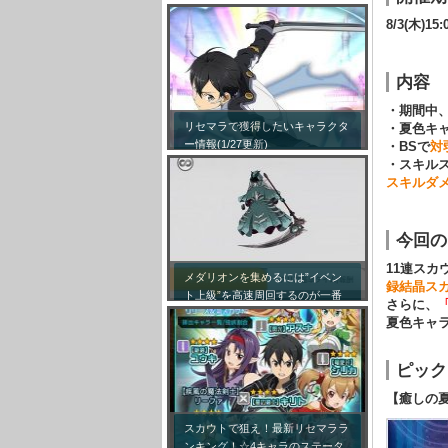
8/3(木)15
内容
・期間中
リセマラで獲得したいキャラクタ
・夏色キ
ー情報(1/27更新)
・BSで
対
・スキル
スキルダメ
今回の
11連スカ
メダリオンを集めるには”イベン
録結晶ス
ト上級”を高速周回するのが一番
さらに、
効率が良い模様！
夏色キャ
ピック
【癒しの
スカウトで狙え！最新リセマララ
ンキング！☆4キャラのステータ