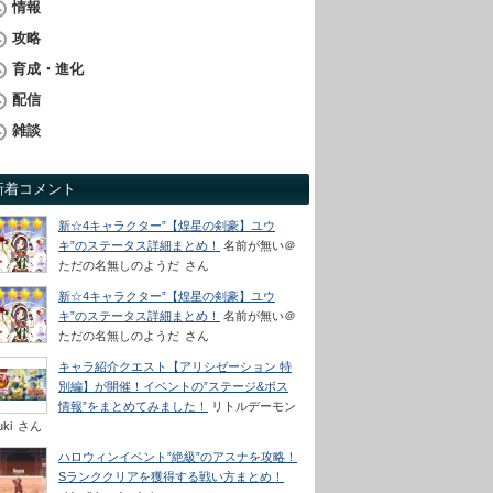
情報
攻略
育成・進化
配信
雑談
新着コメント
新☆4キャラクター”【煌星の剣豪】ユウ
キ”のステータス詳細まとめ！
名前が無い＠
ただの名無しのようだ
さん
新☆4キャラクター”【煌星の剣豪】ユウ
キ”のステータス詳細まとめ！
名前が無い＠
ただの名無しのようだ
さん
キャラ紹介クエスト【アリシゼーション 特
別編】が開催！イベントの”ステージ&ボス
情報”をまとめてみました！
リトルデーモン
uki
さん
ハロウィンイベント”絶級”のアスナを攻略！
Sランククリアを獲得する戦い方まとめ！