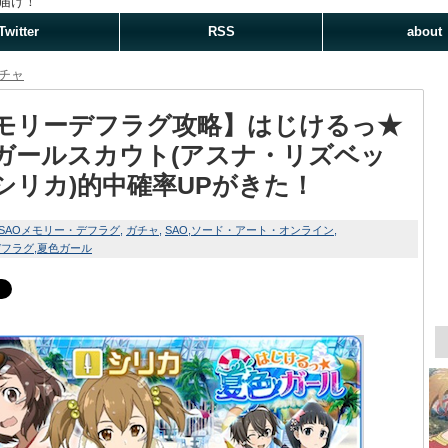
届け！
Twitter
RSS
about
チャ
モリーデフラグ攻略】はじけるっ★
ガールスカウト(アスナ・リズベッ
シリカ)的中確率UPがきた！
SAOメモリー・デフラグ
ガチャ
SAO
ソード・アート・オンライン
デフラグ
夏色ガール