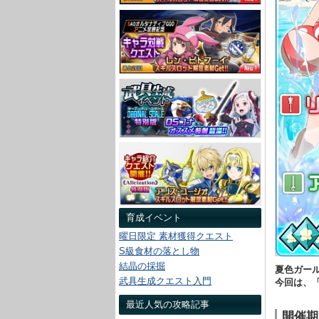
育成イベント
曜日限定 素材獲得クエスト
S級食材の落とし物
結晶の採掘
夏色ガー
武具生成クエスト入門
今回は、
最近人気の攻略記事
開催期