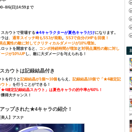
:00~8/6(日)14:59まで
、スカウトで登場する
★4キャラクターが夏色キャラだけ
になります。
ャラは
、通常スイッチ時もSS3が発動
。
SS3で自分のHPを回復！
弱点属性の敵に対してクリティカルダメージが10%増加。
スロットを開放すると、
コンボ持続時間が増加
と
対弱点属性の敵に対し
ージが10%UP
し、敵に大ダメージを与えられる！
スカウトは記録結晶付き
ウトを行うと
記録結晶が1個〜10個
もらえ、
記録結晶10個で「★4確定記
カウト」
を行うことができる！
「★4確定記録結晶スカウト」は夏色キャラの的中率が60%！
ラ獲得大チャンス！
アップされた★4キャラの紹介！
y
夏美人】アスナ