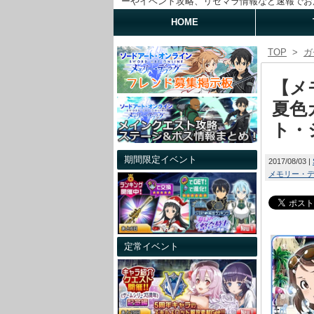
ーやイベント攻略、リセマラ情報など速報でお
HOME
TOP
>
ガ
【メ
夏色
ト・
期間限定イベント
2017/08/03
メモリー・
定常イベント