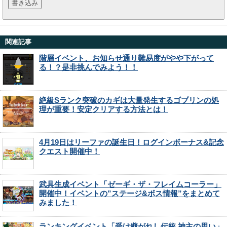
関連記事
階層イベント、お知らせ通り難易度がやや下がって
る！？是非挑んでみよう！！
絶級Sランク突破のカギは大量発生するゴブリンの処
理が重要！安定クリアする方法とは！
4月19日はリーファの誕生日！ログインボーナス&記念
クエスト開催中！
武具生成イベント「ゼーギ・ザ・フレイムコーラー」
開催中！イベントの”ステージ&ボス情報”をまとめて
みました！
ランキングイベント「受け継がれし伝統 神主の思い」