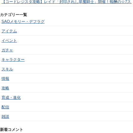
【コードレジスタ攻略】レイド「封印されし翠魔騎士」開催！報酬の☆7ス
カテゴリー一覧
SAOメモリー・デフラグ
アイテム
イベント
ガチャ
キャラクター
スキル
情報
攻略
育成・進化
配信
雑談
新着コメント