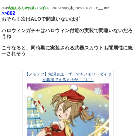
804:
名無しさん＠お腹いっぱい。
2016/09/08(木) 20:58:26.21 ID:___.net
>>802
おそらく次はALOで間違いないはず
ハロウィンガチャはハロウィン付近の実装で間違いないだろ
うね
こうなると、同時期に実装される武器スカウトも闇属性に統
一されそう
【メモデフ】無課金ユーザーでもメモリーダイヤ
を獲得できる方法がここに！