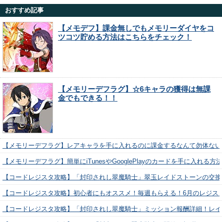
おすすめ記事
【メモデフ】課金無しでもメモリーダイヤをコ
ツコツ貯める方法はこちらをチェック！
【メモリーデフラグ】☆6キャラの獲得は無課
金でもできる！！
【メモリーデフラグ】レアキャラを手に入れるのに課金するなんて勿体ない
【メモリーデフラグ】簡単にiTunesやGooglePlayのカードを手に入れる
【コードレジスタ攻略】「封印されし翠魔騎士」翠玉レイドストーンの交換
【コードレジスタ攻略】初心者にもオススメ！毎週もらえる！6月のレジス
【コードレジスタ攻略】「封印されし翠魔騎士」ミッション報酬詳細！レイ