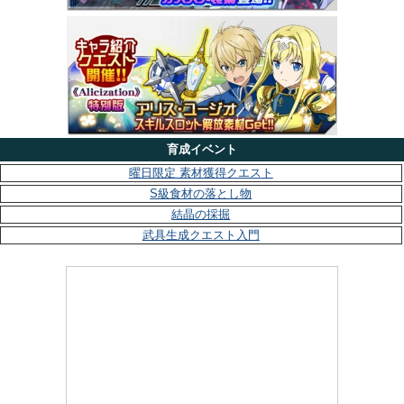
育成イベント
曜日限定 素材獲得クエスト
S級食材の落とし物
結晶の採掘
武具生成クエスト入門