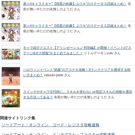
新☆4キャラクター”【煌星の剣豪】ユウキ”のステータス詳細まとめ！
名
前が無い＠ただの名無しのようだ
さん
新☆4キャラクター”【煌星の剣豪】ユウキ”のステータス詳細まとめ！
名
前が無い＠ただの名無しのようだ
さん
キャラ紹介クエスト【アリシゼーション 特別編】が開催！イベントの”ス
テージ&ボス情報”をまとめてみました！
リトルデーモンyuki
さん
ハロウィンイベント”絶級”のアスナを攻略！Sランククリアを獲得する戦
い方まとめ！
vidosiki-pede
さん
スイッチやキャラ交代時に、スキルを使わないor指定スキルの発動を選択
する方法ってある？
名前が無い＠ただの名無しのようだ
さん
関連サイトリンク集
ソードアート・オンライン コード・レジスタ攻略速報
ソードアート・オンライン インテグラル・ファクター攻略速報