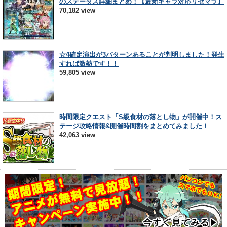
のステータス詳細まとめ！【最新キャラ対応リセマラ】
70,182 view
☆4確定演出が3パターンあることが判明しました！発生
すれば激熱です！！
59,805 view
時間限定クエスト「S級食材の落とし物」が開催中！ス
テージ攻略情報&開催時間割をまとめてみました！
42,063 view