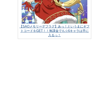
【SAOメモリーデフラグ】あっ！というまにギフ
トコードをGET！！無課金でも☆6キャラは手に
入るっ！