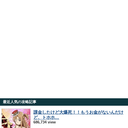
最近人気の攻略記事
課金したけど大爆死！！もうお金がないんだけ
ど、トホホ…
686,734 view