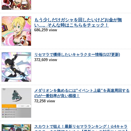
もう少しだけガシャを回したいけどお金が無
い…。そんな時はこちらをチェック！
686,259 view
リセマラで獲得したいキャラクター情報(1/27更新)
372,609 view
メダリオンを集めるには”イベント上級”を高速周回する
のが一番効率が良い模様！
72,258 view
スカウトで狙え！最新リセマラランキング！☆4キャラ