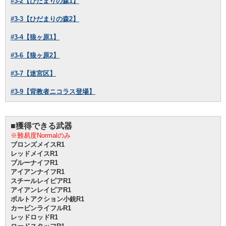
#3-2【ひだまりの森1】
#3-3【ひだまりの森2】
#3-4【狼ヶ原1】
#3-6【狼ヶ原2】
#3-7【迷宮区】
#3-9【背教者ニコラス登場】
■獲得できる武器
※難易度Normalのみ
ブロンズメイスR1
レッドメイスR1
ブルーナイフR1
アイアンナイフR1
スチールレイピアR1
アイアンレイピアR1
ボルトアクション小銃R1
カービンライフルR1
レッドロッドR1