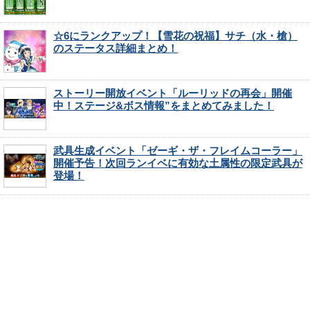
☆6にランクアップ！【雪花の祝福】サチ（水・槍）
のステータス詳細まとめ！
ストーリー開放イベント「ルーリッドの再会」開催
中！ステージ&ボス情報”をまとめてみました！
武具生成イベント「ゼーギ・ザ・フレイムコーラー」
開催予告！次回ランイベに有効な土属性の限定武具が
登場！