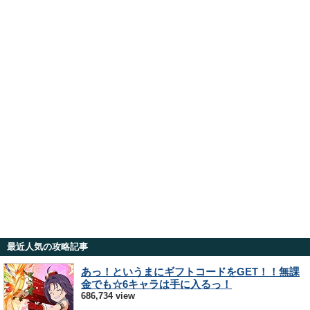
最近人気の攻略記事
あっ！というまにギフトコードをGET！！無課
金でも☆6キャラは手に入るっ！
686,734 view