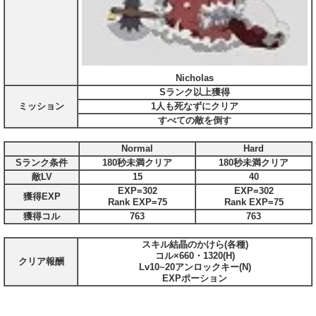
Nicholas
Sランク以上獲得
ミッション
1人も死なずにクリア
すべての敵を倒す
Normal
Hard
Sランク条件
180秒未満クリア
180秒未満クリア
敵LV
15
40
EXP=302
EXP=302
獲得EXP
Rank EXP=75
Rank EXP=75
獲得コル
763
763
スキル結晶のかけら(各種)
コル×660・1320(H)
クリア報酬
Lv10~20アンロックキー(N)
EXPポーション