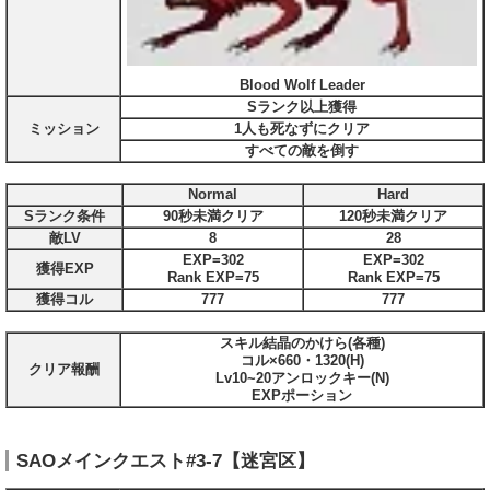
Blood Wolf Leader
Sランク以上獲得
ミッション
1人も死なずにクリア
すべての敵を倒す
Normal
Hard
Sランク条件
90秒未満クリア
120秒未満クリア
敵LV
8
28
EXP=302
EXP=302
獲得EXP
Rank EXP=75
Rank EXP=75
獲得コル
777
777
スキル結晶のかけら(各種)
コル×660・1320(H)
クリア報酬
Lv10~20アンロックキー(N)
EXPポーション
SAOメインクエスト#3-7【迷宮区】