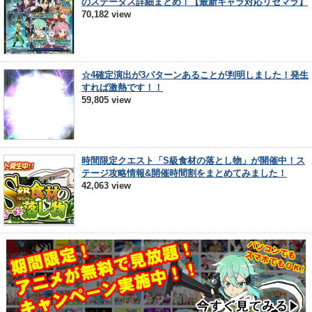
のステータス詳細まとめ！【最新キャラ対応リセマラ】
70,182 view
☆4確定演出が3パターンあることが判明しました！発生
すれば激熱です！！
59,805 view
時間限定クエスト「S級食材の落とし物」が開催中！ス
テージ攻略情報&開催時間割をまとめてみました！
42,063 view