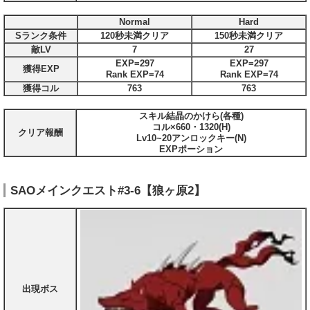
Normal
Hard
Sランク条件
120秒未満クリア
150秒未満クリア
敵LV
7
27
EXP=297
EXP=297
獲得EXP
Rank EXP=74
Rank EXP=74
獲得コル
763
763
スキル結晶のかけら(各種)
コル×660・1320(H)
クリア報酬
Lv10~20アンロックキー(N)
EXPポーション
SAOメインクエスト#3-6【狼ヶ原2】
出現ボス