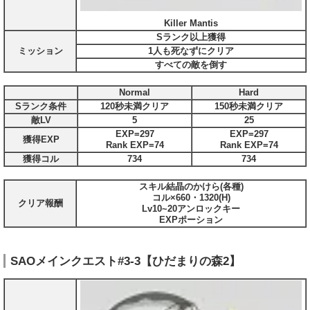
Killer Mantis
Sランク以上獲得
ミッション
1人も死なずにクリア
すべての敵を倒す
Normal
Hard
Sランク条件
120秒未満クリア
150秒未満クリア
敵LV
5
25
EXP=297
EXP=297
獲得EXP
Rank EXP=74
Rank EXP=74
獲得コル
734
734
スキル結晶のかけら(各種)
コル×660・1320(H)
クリア報酬
Lv10~20アンロックキー
EXPポーション
SAOメインクエスト#3-3【ひだまりの森2】