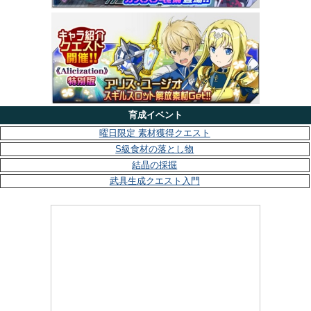
育成イベント
曜日限定 素材獲得クエスト
S級食材の落とし物
結晶の採掘
武具生成クエスト入門