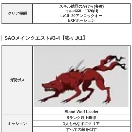
スキル結晶のかけら(各種)
コル×660・1320(H)
クリア報酬
Lv10~20アンロックキー
EXPポーション
SAOメインクエスト#3-4【狼ヶ原1】
出現ボス
Blood Wolf Leader
Sランク以上獲得
ミッション
1人も死なずにクリア
すべての敵を倒す