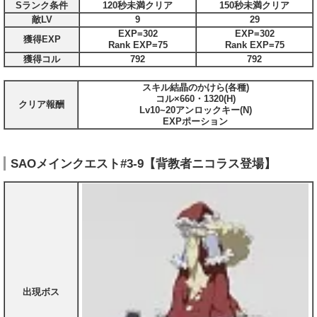
Sランク条件
120秒未満クリア
150秒未満クリア
敵LV
9
29
EXP=302
EXP=302
獲得EXP
Rank EXP=75
Rank EXP=75
獲得コル
792
792
スキル結晶のかけら(各種)
コル×660・1320(H)
クリア報酬
Lv10~20アンロックキー(N)
EXPポーション
SAOメインクエスト#3-9【背教者ニコラス登場】
出現ボス