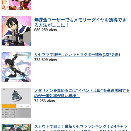
無課金ユーザーでもメモリーダイヤを獲得でき
る方法がここに！
686,259 view
リセマラで獲得したいキャラクター情報(1/27更新)
372,609 view
メダリオンを集めるには”イベント上級”を高速周回する
のが一番効率が良い模様！
72,258 view
スカウトで狙え！最新リセマラランキング！☆4キャラ