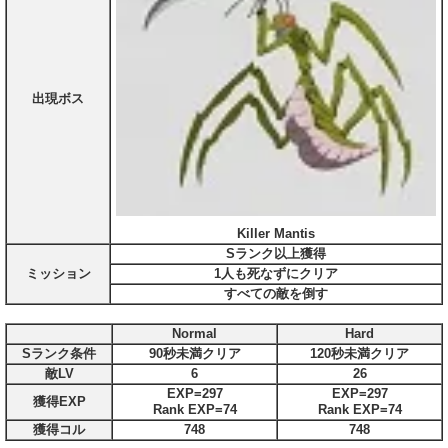
出現ボス
Killer Mantis
Sランク以上獲得
ミッション
1人も死なずにクリア
すべての敵を倒す
Normal
Hard
Sランク条件
90秒未満クリア
120秒未満クリア
敵LV
6
26
EXP=297
EXP=297
獲得EXP
Rank EXP=74
Rank EXP=74
獲得コル
748
748