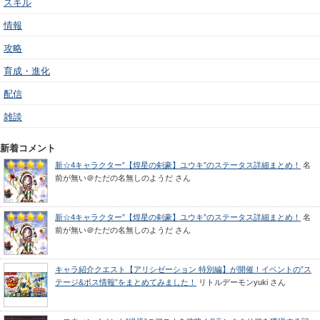
スキル
情報
攻略
育成・進化
配信
雑談
新着コメント
新☆4キャラクター”【煌星の剣豪】ユウキ”のステータス詳細まとめ！
名
前が無い＠ただの名無しのようだ
さん
新☆4キャラクター”【煌星の剣豪】ユウキ”のステータス詳細まとめ！
名
前が無い＠ただの名無しのようだ
さん
キャラ紹介クエスト【アリシゼーション 特別編】が開催！イベントの”ス
テージ&ボス情報”をまとめてみました！
リトルデーモンyuki
さん