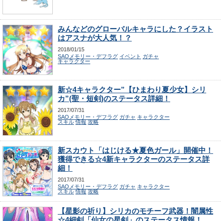
みんなどのグローバルキャラにした？イラスト
はアスナが大人気！？
2018/01/15
SAOメモリー・デフラグ
イベント
ガチャ
キャラクター
新☆4キャラクター”【ひまわり夏少女】シリ
カ”(聖・短剣)のステータス詳細！
2017/07/31
SAOメモリー・デフラグ
ガチャ
キャラクター
スキル
情報
攻略
新スカウト「はじける★夏色ガール」開催中！
獲得できる☆4新キャラクターのステータス詳
細！
2017/07/31
SAOメモリー・デフラグ
ガチャ
キャラクター
スキル
情報
攻略
【星影の祈り】シリカのモチーフ武器！闇属性
☆4細剣「仙女の星剣」のステータス情報！