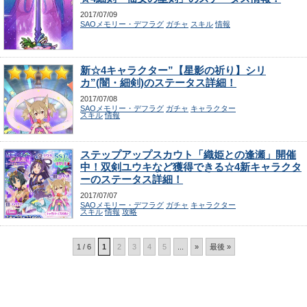
2017/07/09
SAOメモリー・デフラグ
ガチャ
スキル
情報
新☆4キャラクター”【星影の祈り】シリ
カ”(闇・細剣)のステータス詳細！
2017/07/08
SAOメモリー・デフラグ
ガチャ
キャラクター
スキル
情報
ステップアップスカウト「織姫との逢瀬」開催
中！双剣ユウキなど獲得できる☆4新キャラクタ
ーのステータス詳細！
2017/07/07
SAOメモリー・デフラグ
ガチャ
キャラクター
スキル
情報
攻略
1 / 6
1
2
3
4
5
...
»
最後 »