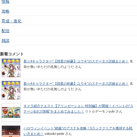
情報
攻略
育成・進化
配信
雑談
新着コメント
新☆4キャラクター”【煌星の剣豪】ユウキ”のステータス詳細まとめ！
名
前が無い＠ただの名無しのようだ
さん
新☆4キャラクター”【煌星の剣豪】ユウキ”のステータス詳細まとめ！
名
前が無い＠ただの名無しのようだ
さん
キャラ紹介クエスト【アリシゼーション 特別編】が開催！イベントの”ス
テージ&ボス情報”をまとめてみました！
リトルデーモンyuki
さん
ハロウィンイベント”絶級”のアスナを攻略！Sランククリアを獲得する戦
い方まとめ！
vidosiki-pede
さん