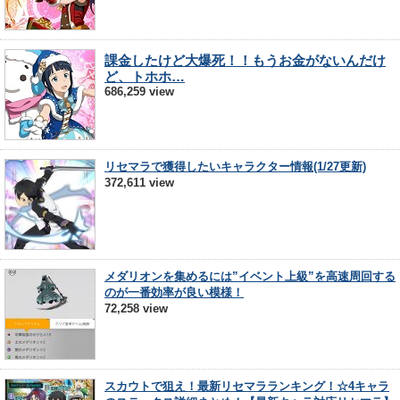
課金したけど大爆死！！もうお金がないんだけ
ど、トホホ…
686,259 view
リセマラで獲得したいキャラクター情報(1/27更新)
372,611 view
メダリオンを集めるには”イベント上級”を高速周回する
のが一番効率が良い模様！
72,258 view
スカウトで狙え！最新リセマラランキング！☆4キャラ