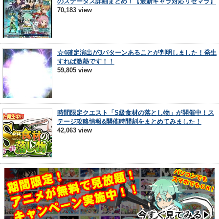
のステータス詳細まとめ！【最新キャラ対応リセマラ】
70,183 view
☆4確定演出が3パターンあることが判明しました！発生
すれば激熱です！！
59,805 view
時間限定クエスト「S級食材の落とし物」が開催中！ス
テージ攻略情報&開催時間割をまとめてみました！
42,063 view