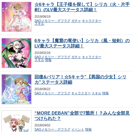
☆6キャラ【王子様を探して】シリカ（火・片手
剣）のLV最大ステータス詳細！
2019/06/19
SAOメモリー・デフラグ
ガチャ
キャラクター
スキル
6キャラ【魔窟の竜使い】シリカ（風・短剣）の
LV最大ステータス詳細！
2019/02/18
SAOメモリー・デフラグ
ガチャ
キャラクター
スキル
情報
回復&バリア！☆5キャラ”【異国の少女】シリ
カ”ステータス詳細
2018/08/22
SAOメモリー・デフラグ
キャラクター
スキル
情報
“MORE DEBAN”全部で7箇所！？みんな全部見
つけられた？
2018/04/02
SAOメモリー・デフラグ
イベント
情報