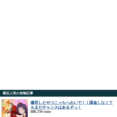
最近人気の攻略記事
爆死したやつこっちへおいで！！課金しなくて
もまだチャンスはあるぞっ！
686,734 view