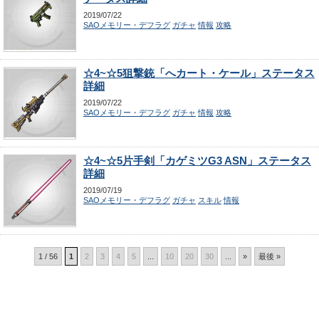
2019/07/22
SAOメモリー・デフラグ
ガチャ
情報
攻略
☆4~☆5狙撃銃「へカート・ケール」ステータス
詳細
2019/07/22
SAOメモリー・デフラグ
ガチャ
情報
攻略
☆4~☆5片手剣「カゲミツG3 ASN」ステータス
詳細
2019/07/19
SAOメモリー・デフラグ
ガチャ
スキル
情報
1 / 56
1
2
3
4
5
...
10
20
30
...
»
最後 »