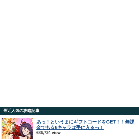
最近人気の攻略記事
あっ！というまにギフトコードをGET！！無課
金でも☆6キャラは手に入るっ！
686,734 view