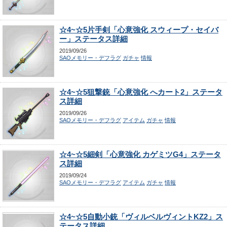
☆4~☆5片手剣「心意強化 スウィープ・セイバ
ー」ステータス詳細
2019/09/26
SAOメモリー・デフラグ
ガチャ
情報
☆4~☆5狙撃銃「心意強化 へカート2」ステータ
ス詳細
2019/09/26
SAOメモリー・デフラグ
アイテム
ガチャ
情報
☆4~☆5細剣「心意強化 カゲミツG4」ステータ
ス詳細
2019/09/24
SAOメモリー・デフラグ
アイテム
ガチャ
情報
☆4~☆5自動小銃「ヴィルベルヴィントKZ2」ス
テータス詳細