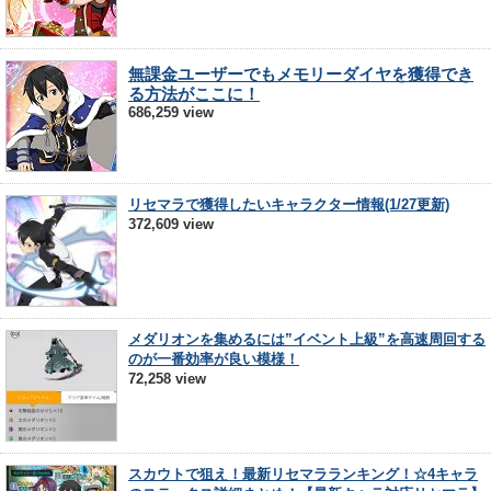
無課金ユーザーでもメモリーダイヤを獲得でき
る方法がここに！
686,259 view
リセマラで獲得したいキャラクター情報(1/27更新)
372,609 view
メダリオンを集めるには”イベント上級”を高速周回する
のが一番効率が良い模様！
72,258 view
スカウトで狙え！最新リセマラランキング！☆4キャラ