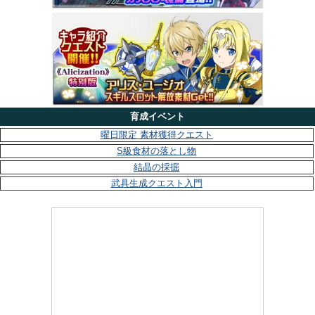
育成イベント
曜日限定 素材獲得クエスト
S級食材の落とし物
結晶の採掘
武具生成クエスト入門