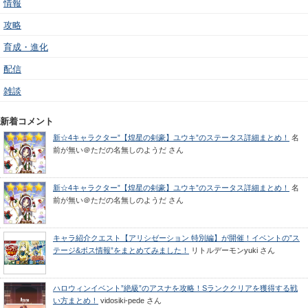
情報
攻略
育成・進化
配信
雑談
新着コメント
新☆4キャラクター”【煌星の剣豪】ユウキ”のステータス詳細まとめ！
名
前が無い＠ただの名無しのようだ
さん
新☆4キャラクター”【煌星の剣豪】ユウキ”のステータス詳細まとめ！
名
前が無い＠ただの名無しのようだ
さん
キャラ紹介クエスト【アリシゼーション 特別編】が開催！イベントの”ス
テージ&ボス情報”をまとめてみました！
リトルデーモンyuki
さん
ハロウィンイベント”絶級”のアスナを攻略！Sランククリアを獲得する戦
い方まとめ！
vidosiki-pede
さん