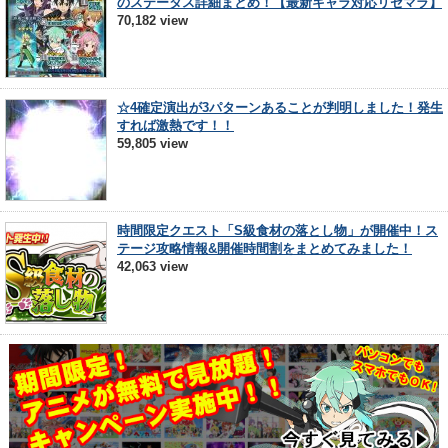
のステータス詳細まとめ！【最新キャラ対応リセマラ】
70,182 view
☆4確定演出が3パターンあることが判明しました！発生
すれば激熱です！！
59,805 view
時間限定クエスト「S級食材の落とし物」が開催中！ス
テージ攻略情報&開催時間割をまとめてみました！
42,063 view